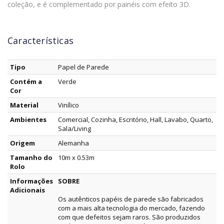
coleção, e é complementado por painéis com efeito 3D.
Características
Tipo
Papel de Parede
Contém a
Verde
Cor
Material
Vinílico
Ambientes
Comercial, Cozinha, Escritório, Hall, Lavabo, Quarto,
Sala/Living
Origem
Alemanha
Tamanho do
10m x 0.53m
Rolo
Informações
SOBRE
Adicionais
Os autênticos papéis de parede são fabricados
com a mais alta tecnologia do mercado, fazendo
com que defeitos sejam raros. São produzidos