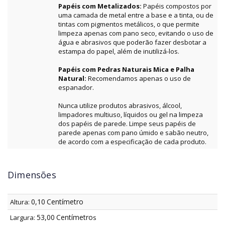
Papéis com Metalizados:
Papéis compostos por
uma camada de metal entre a base e a tinta, ou de
tintas com pigmentos metálicos, o que permite
limpeza apenas com pano seco, evitando o uso de
água e abrasivos que poderão fazer desbotar a
estampa do papel, além de inutilizá-los.
Papéis com Pedras Naturais Mica e Palha
Natural:
Recomendamos apenas o uso de
espanador.
Nunca utilize produtos abrasivos, álcool,
limpadores multiuso, líquidos ou gel na limpeza
dos papéis de parede. Limpe seus papéis de
parede apenas com pano úmido e sabão neutro,
de acordo com a especificação de cada produto.
Dimensões
0,10
Centímetro
Altura:
53,00
Centímetro
Largura:
s