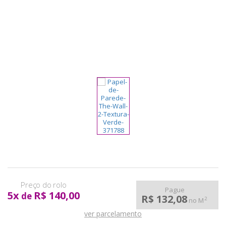
pela
Internet
Pague
5
x
R$ 140,00
de
R$ 132,08
2
no M
ver parcelamento