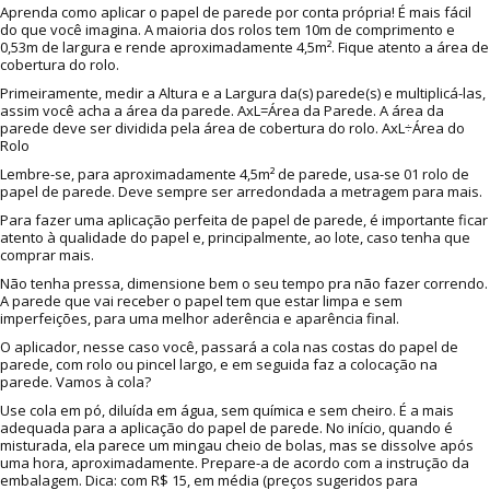
Aprenda como aplicar o papel de parede por conta própria! É mais fácil
do que você imagina. A maioria dos rolos tem 10m de comprimento e
0,53m de largura e rende aproximadamente 4,5m². Fique atento a área de
cobertura do rolo.
Primeiramente, medir a Altura e a Largura da(s) parede(s) e multiplicá-las,
assim você acha a área da parede. AxL=Área da Parede. A área da
parede deve ser dividida pela área de cobertura do rolo. AxL÷Área do
Rolo
Lembre-se, para aproximadamente 4,5m² de parede, usa-se 01 rolo de
papel de parede. Deve sempre ser arredondada a metragem para mais.
Para fazer uma aplicação perfeita de papel de parede, é importante ficar
atento à qualidade do papel e, principalmente, ao lote, caso tenha que
comprar mais.
Não tenha pressa, dimensione bem o seu tempo pra não fazer correndo.
A parede que vai receber o papel tem que estar limpa e sem
imperfeições, para uma melhor aderência e aparência final.
O aplicador, nesse caso você, passará a cola nas costas do papel de
parede, com rolo ou pincel largo, e em seguida faz a colocação na
parede. Vamos à cola?
Use cola em pó, diluída em água, sem química e sem cheiro. É a mais
adequada para a aplicação do papel de parede. No início, quando é
misturada, ela parece um mingau cheio de bolas, mas se dissolve após
uma hora, aproximadamente. Prepare-a de acordo com a instrução da
embalagem. Dica: com R$ 15, em média (preços sugeridos para