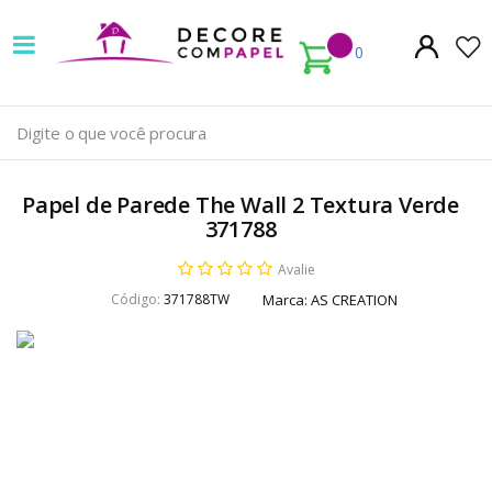
Decore
com
0
papel
é
pioneira
Papel de Parede The Wall 2 Textura Verde
em
371788
venda
Avalie
Código:
371788TW
Marca:
AS CREATION
de
Papel
de
Parede