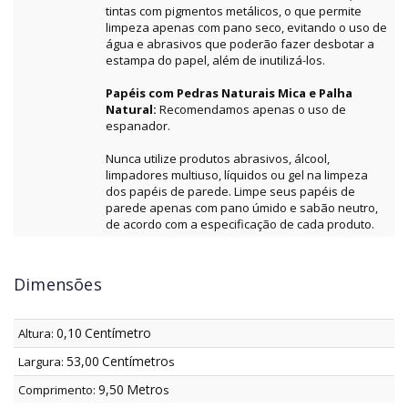
tintas com pigmentos metálicos, o que permite
limpeza apenas com pano seco, evitando o uso de
água e abrasivos que poderão fazer desbotar a
estampa do papel, além de inutilizá-los.
Papéis com Pedras Naturais Mica e Palha
Natural:
Recomendamos apenas o uso de
espanador.
Nunca utilize produtos abrasivos, álcool,
limpadores multiuso, líquidos ou gel na limpeza
dos papéis de parede. Limpe seus papéis de
parede apenas com pano úmido e sabão neutro,
de acordo com a especificação de cada produto.
Dimensões
0,10
Centímetro
Altura:
53,00
Centímetro
Largura:
s
9,50
Metro
Comprimento:
s