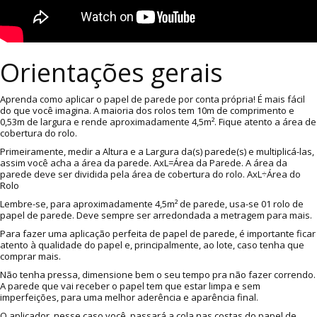
Orientações gerais
Aprenda como aplicar o papel de parede por conta própria! É mais fácil
do que você imagina. A maioria dos rolos tem 10m de comprimento e
0,53m de largura e rende aproximadamente 4,5m². Fique atento a área de
cobertura do rolo.
Primeiramente, medir a Altura e a Largura da(s) parede(s) e multiplicá-las,
assim você acha a área da parede. AxL=Área da Parede. A área da
parede deve ser dividida pela área de cobertura do rolo. AxL÷Área do
Rolo
Lembre-se, para aproximadamente 4,5m² de parede, usa-se 01 rolo de
papel de parede. Deve sempre ser arredondada a metragem para mais.
Para fazer uma aplicação perfeita de papel de parede, é importante ficar
atento à qualidade do papel e, principalmente, ao lote, caso tenha que
comprar mais.
Não tenha pressa, dimensione bem o seu tempo pra não fazer correndo.
A parede que vai receber o papel tem que estar limpa e sem
imperfeições, para uma melhor aderência e aparência final.
O aplicador, nesse caso você, passará a cola nas costas do papel de