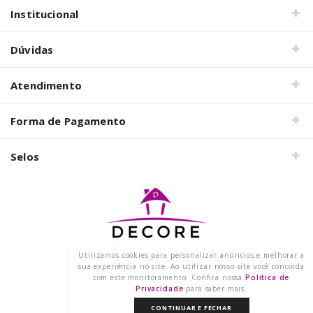
Institucional
Dúvidas
Atendimento
Forma de Pagamento
Selos
Utilizamos cookies para personalizar anúncios e melhorar a
Razão Social: DECORE COM PAPEL LTDA
sua experiência no site. Ao utilizar nosso site você concorda
CNPJ: 15.473.249/0001-91
com este monitoramento. Confira nossa
Política de
2021 @ Todos os direitos reservados.
Privacidade
para saber mais.
CONTINUAR E FECHAR