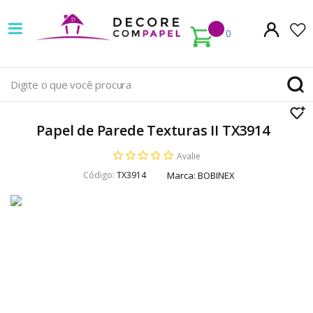
Decore
com
0
papel
é
pioneira
Papel de Parede Texturas II TX3914
em
Avalie
venda
Código:
TX3914
Marca:
BOBINEX
de
Papel
de
Parede