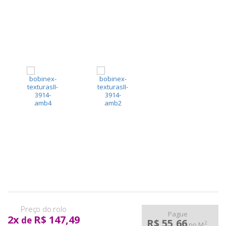
pela
Internet
Pague
2
x
R$ 147,49
de
R$ 55,66
2
no M