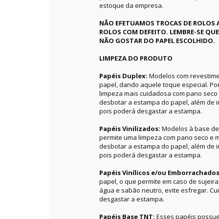
estoque da empresa.
NÃO EFETUAMOS TROCAS DE ROLOS 
ROLOS COM DEFEITO. LEMBRE-SE QU
NÃO GOSTAR DO PAPEL ESCOLHIDO.
LIMPEZA DO PRODUTO
Papéis Duplex:
Modelos com revestime
papel, dando aquele toque especial. P
limpeza mais cuidadosa com pano seco 
desbotar a estampa do papel, além de in
pois poderá desgastar a estampa.
Papéis Vinilizados:
Modelos à base de 
permite uma limpeza com pano seco e m
desbotar a estampa do papel, além de in
pois poderá desgastar a estampa.
Papéis Vinílicos e/ou Emborrachado
papel, o que permite em caso de sujeir
água e sabão neutro, evite esfregar. C
desgastar a estampa.
Papéis Base TNT:
Esses papéis possue