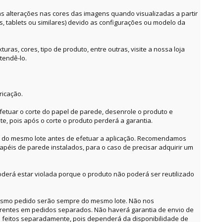
alterações nas cores das imagens quando visualizadas a partir
es, tablets ou similares) devido as configurações ou modelo da
ras, cores, tipo de produto, entre outras, visite a nossa loja
tendê-lo.
ricação.
etuar o corte do papel de parede, desenrole o produto e
te, pois após o corte o produto perderá a garantia.
o do mesmo lote antes de efetuar a aplicação. Recomendamos
apéis de parede instalados, para o caso de precisar adquirir um
derá estar violada porque o produto não poderá ser reutilizado
mesmo pedido serão sempre do mesmo lote. Não nos
erentes em pedidos separados. Não haverá garantia de envio de
feitos separadamente, pois dependerá da disponibilidade de