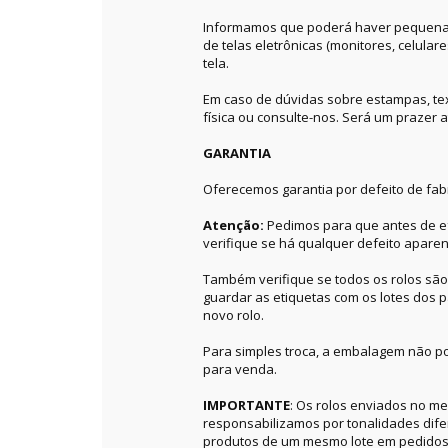
Informamos que poderá haver pequenas 
de telas eletrônicas (monitores, celular
tela.
Em caso de dúvidas sobre estampas, textu
física ou consulte-nos. Será um prazer a
GARANTIA
Oferecemos garantia por defeito de fab
Atenção:
Pedimos para que antes de ef
verifique se há qualquer defeito aparen
Também verifique se todos os rolos sã
guardar as etiquetas com os lotes dos p
novo rolo.
Para simples troca, a embalagem não po
para venda.
IMPORTANTE
: Os rolos enviados no 
responsabilizamos por tonalidades dif
produtos de um mesmo lote em pedidos 