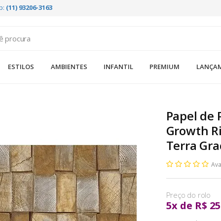
p:
(11) 93206-3163
ESTILOS
AMBIENTES
INFANTIL
PREMIUM
LANÇA
Papel de 
Growth Ri
Terra Gra
Ava
5
x
de
R$ 25