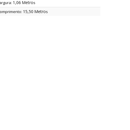
1,06
Metro
argura:
s
15,50
Metro
omprimento:
s