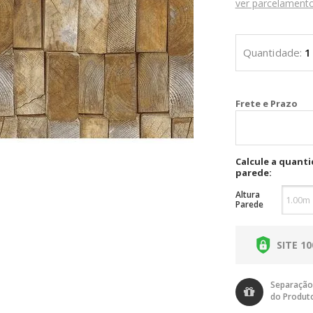
ver parcelament
Cal
Calcule a quant
parede:
Altura
Parede
SITE 1
Separação
do Produt