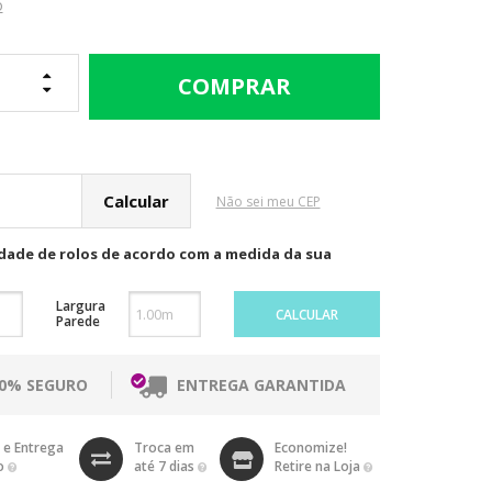
o
cular o Frete
Não sei meu CEP
idade de rolos de acordo com a medida da sua
Largura
CALCULAR
Parede
00% SEGURO
ENTREGA GARANTIDA
 e Entrega
Troca em
Economize!
o
até 7 dias
Retire na Loja