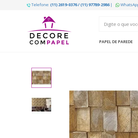
Telefone:
(11) 2619-0376 / (11) 97789-2986
|
WhatsAp
Decore
com
papel
PAPEL DE PAREDE
é
pioneira
em
venda
de
Papel
de