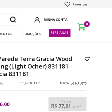
Favoritos
0
PERSIANAS
MENTOS
PROMOÇÕES
Parede Terra Gracia Wood
ng (Light Ocher) 831181 -
cia 831181
831181
lie
LG HAUSYS
Pague
6,00
R$ 77,91
2
no M