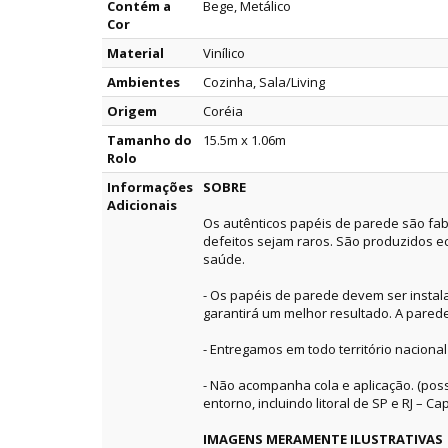
Contém a
Bege, Metálico
Cor
Material
Vinílico
Ambientes
Cozinha, Sala/Living
Origem
Coréia
Tamanho do
15.5m x 1.06m
Rolo
Informações
SOBRE
Adicionais
Os autênticos papéis de parede são fab
defeitos sejam raros. São produzidos e
saúde.
- Os papéis de parede devem ser instala
garantirá um melhor resultado. A pared
- Entregamos em todo território nacional
- Não acompanha cola e aplicação. (pos
entorno, incluindo litoral de SP e RJ – Capi
IMAGENS MERAMENTE ILUSTRATIVAS