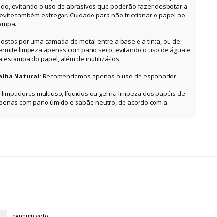
o, evitando o uso de abrasivos que poderão fazer desbotar a
, evite também esfregar. Cuidado para não friccionar o papel ao
tampa.
ostos por uma camada de metal entre a base e a tinta, ou de
permite limpeza apenas com pano seco, evitando o uso de água e
estampa do papel, além de inutilizá-los.
alha Natural:
Recomendamos apenas o uso de espanador.
, limpadores multiuso, líquidos ou gel na limpeza dos papéis de
apenas com pano úmido e sabão neutro, de acordo com a
nenhum voto