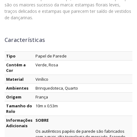
são os maiores sucesso da marca: estampas florais leves,
traços delicados e estampas que parecem ter saído de vestidos
de dançarinas.
Características
Tipo
Papel de Parede
Contém a
Verde, Rosa
Cor
Material
Vinílico
Ambientes
Brinquedoteca, Quarto
Origem
França
Tamanho do
10m x 0.53m
Rolo
Informações
SOBRE
Adicionais
Os autênticos papéis de parede são fabricados
com a mais alta tecnologia do mercado, fazendo