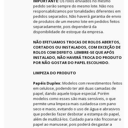
IMPORTANTE
: Os rolos enviados no mesmo
pedido serão sempre do mesmo lote. Não nos
responsabilizamos por tonalidades diferentes em
pedidos separados. Não haverá garantia de envio
de produtos de um mesmo lote em pedidos feitos
separadamente, pois dependerá da
disponibilidade de estoque da empresa.
NÃO EFETUAMOS TROCAS DE ROLOS ABERTOS,
CORTADOS OU INSTALADOS, COM EXCEÇÃO DE
ROLOS COM DEFEITO. LEMBRE-SE QUE APÓS
INSTALADO, NÃO HAVERÁ TROCA DO PRODUTO
POR NÃO GOSTAR DO PAPEL ESCOLHIDO.
LIMPEZA DO PRODUTO
Papéis Duplex:
Modelos com revestimentos feitos
em celulose, podendo ter até duas camadas de
papel, dando aquele toque especial. Porém
modelos como esses são mais sensíveis, o que
permite uma limpeza mais cuidadosa com pano
seco e macio, evitando o uso de água e abrasivos
que poderão fazer desbotar a estampa do papel,
além de inutilizá-los. Cuidado para não friccionar o
papel ao manusear, pois poderá desgastar a