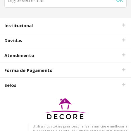
Institucional
Dúvidas
Atendimento
Forma de Pagamento
Selos
Utilizamos cookies para personalizar anúncios e melhorar a
Razão Social: DECORE COM PAPEL LTDA