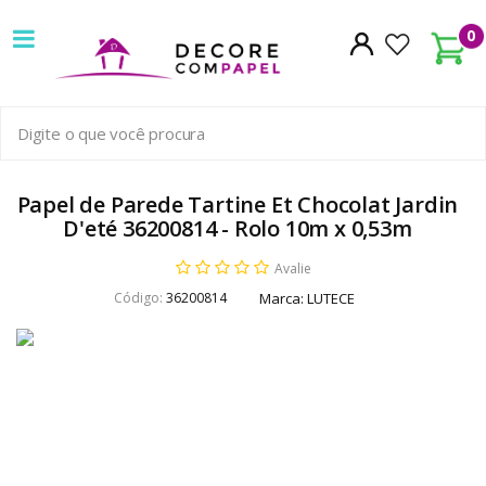
Decore
0
com
papel
é
pioneira
Papel de Parede Tartine Et Chocolat Jardin
D'eté 36200814 - Rolo 10m x 0,53m
em
Avalie
venda
Código:
36200814
Marca:
LUTECE
de
Papel
de
Parede