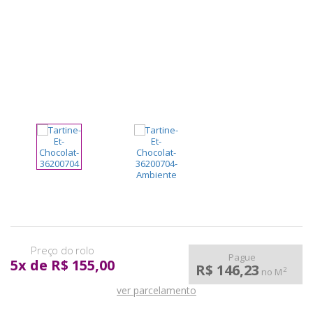
pela
Internet
Pague
5
x
de
R$ 155,00
R$ 146,23
2
no M
ver parcelamento