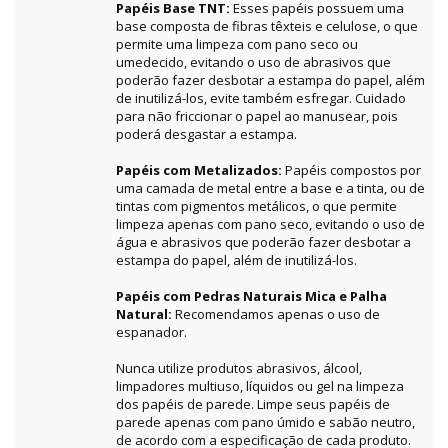
Papéis Base TNT:
Esses papéis possuem uma
base composta de fibras têxteis e celulose, o que
permite uma limpeza com pano seco ou
umedecido, evitando o uso de abrasivos que
poderão fazer desbotar a estampa do papel, além
de inutilizá-los, evite também esfregar. Cuidado
para não friccionar o papel ao manusear, pois
poderá desgastar a estampa.
Papéis com Metalizados:
Papéis compostos por
uma camada de metal entre a base e a tinta, ou de
tintas com pigmentos metálicos, o que permite
limpeza apenas com pano seco, evitando o uso de
água e abrasivos que poderão fazer desbotar a
estampa do papel, além de inutilizá-los.
Papéis com Pedras Naturais Mica e Palha
Natural:
Recomendamos apenas o uso de
espanador.
Nunca utilize produtos abrasivos, álcool,
limpadores multiuso, líquidos ou gel na limpeza
dos papéis de parede. Limpe seus papéis de
parede apenas com pano úmido e sabão neutro,
de acordo com a especificação de cada produto.