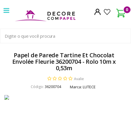
Decore
0
com
papel
é
pioneira
Papel de Parede Tartine Et Chocolat
Envolée Fleurie 36200704 - Rolo 10m x
em
0,53m
venda
Avalie
de
Código:
36200704
Marca:
LUTECE
Papel
de
Parede