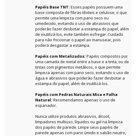
Papéis Base TNT:
Esses papéis possuem uma
base composta de fibras têxteis e celulose, o que
permite uma limpeza com pano seco ou
umedecido, evitando o uso de abrasivos que
poderão fazer desbotar a estampa do papel, além
de inutilizá-los, evite também esfregar. Cuidado
para não friccionar o papel ao manusear, pois
poderá desgastar a estampa.
Papéis com Metalizados:
Papéis compostos por
uma camada de metal entre a base e a tinta, ou de
tintas com pigmentos metálicos, o que permite
limpeza apenas com pano seco, evitando o uso de
água e abrasivos que poderão fazer desbotar a
estampa do papel, além de inutilizá-los.
Papéis com Pedras Naturais Mica e Palha
Natural:
Recomendamos apenas o uso de
espanador.
Nunca utilize produtos abrasivos, álcool,
limpadores multiuso, líquidos ou gel na limpeza
dos papéis de parede. Limpe seus papéis de
parede apenas com pano úmido e sabão neutro,