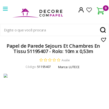
Decore
0
com
papel
é
pioneira
Papel de Parede Sejours Et Chambres En
Tissu 51195407 - Rolo: 10m x 0,53m
em
Avalie
venda
Código:
51195407
Marca:
LUTECE
de
Papel
de
Parede