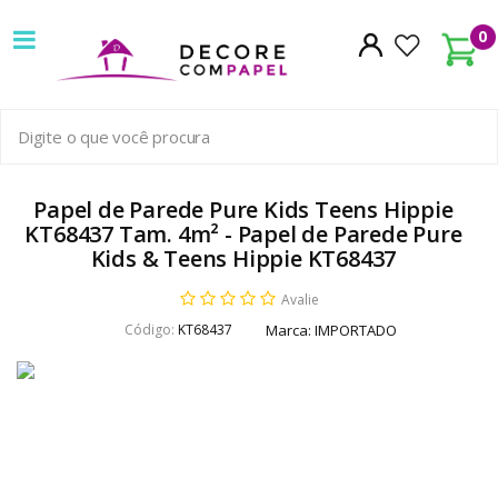
Decore
0
com
papel
é
pioneira
Papel de Parede Pure Kids Teens Hippie
KT68437 Tam. 4m² - Papel de Parede Pure
em
Kids & Teens Hippie KT68437
venda
Avalie
de
Código:
KT68437
Marca:
IMPORTADO
Papel
de
Parede