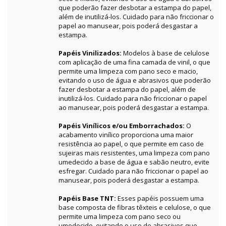
que poderão fazer desbotar a estampa do papel,
além de inutilizá-los. Cuidado para não friccionar o
papel ao manusear, pois poderá desgastar a
estampa.
Papéis Vinilizados:
Modelos à base de celulose
com aplicação de uma fina camada de vinil, o que
permite uma limpeza com pano seco e macio,
evitando o uso de água e abrasivos que poderão
fazer desbotar a estampa do papel, além de
inutilizá-los. Cuidado para não friccionar o papel
ao manusear, pois poderá desgastar a estampa.
Papéis Vinílicos e/ou Emborrachados:
O
acabamento vinílico proporciona uma maior
resistência ao papel, o que permite em caso de
sujeiras mais resistentes, uma limpeza com pano
umedecido a base de água e sabão neutro, evite
esfregar. Cuidado para não friccionar o papel ao
manusear, pois poderá desgastar a estampa.
Papéis Base TNT:
Esses papéis possuem uma
base composta de fibras têxteis e celulose, o que
permite uma limpeza com pano seco ou
umedecido, evitando o uso de abrasivos que