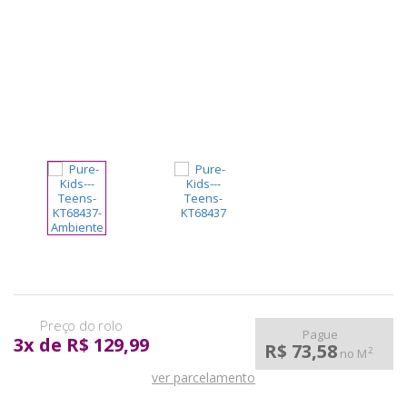
pela
Internet
Pague
3
x
de
R$ 129,99
R$ 73,58
2
no M
ver parcelamento