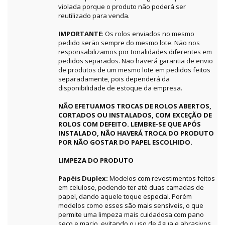
violada porque o produto não poderá ser
reutilizado para venda.
IMPORTANTE
: Os rolos enviados no mesmo
pedido serão sempre do mesmo lote. Não nos
responsabilizamos por tonalidades diferentes em
pedidos separados. Não haverá garantia de envio
de produtos de um mesmo lote em pedidos feitos
separadamente, pois dependerá da
disponibilidade de estoque da empresa.
NÃO EFETUAMOS TROCAS DE ROLOS ABERTOS,
CORTADOS OU INSTALADOS, COM EXCEÇÃO DE
ROLOS COM DEFEITO. LEMBRE-SE QUE APÓS
INSTALADO, NÃO HAVERÁ TROCA DO PRODUTO
POR NÃO GOSTAR DO PAPEL ESCOLHIDO.
LIMPEZA DO PRODUTO
Papéis Duplex:
Modelos com revestimentos feitos
em celulose, podendo ter até duas camadas de
papel, dando aquele toque especial. Porém
modelos como esses são mais sensíveis, o que
permite uma limpeza mais cuidadosa com pano
seco e macio, evitando o uso de água e abrasivos