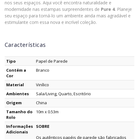
nos seus espaços. Aqui você encontra naturalidade e
modernidade nas estampas surpreendentes de
Pure 4
. Planeje
seu espaço para torná-lo um ambiente ainda mais agradável e
estimulante com essa nova e incrível coleção.
Características
Tipo
Papel de Parede
Contém a
Branco
Cor
Material
Vinílico
Ambientes
Sala/Living, Quarto, Escritório
Origem
China
Tamanho do
10m x 0.53m
Rolo
Informações
SOBRE
Adicionais
Os autênticos papéis de parede são fabricados