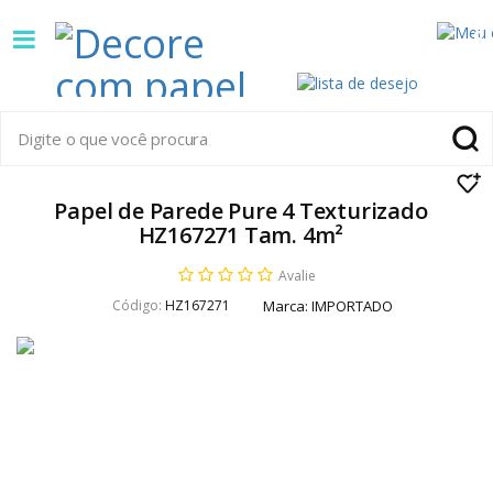
Decore
0
com
papel
é
pioneira
Papel de Parede Pure 4 Texturizado
HZ167271 Tam. 4m²
em
Avalie
venda
Código:
HZ167271
Marca:
IMPORTADO
de
Papel
de
Parede