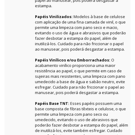
papel ao manusear, pois poderá desgastar a
estampa.
Papéis Vinilizados:
Modelos à base de celulose
com aplicação de uma fina camada de vinil, o que
permite uma limpeza com pano seco e macio,
evitando o uso de água e abrasivos que poderão
fazer desbotar a estampa do papel, além de
inutilizá-los. Cuidado para não friccionar o papel
ao manusear, pois poderá desgastar a estampa.
Papéis Vinílicos e/ou Emborrachados:
O
acabamento vinílico proporciona uma maior
resistência ao papel, o que permite em caso de
sujeiras mais resistentes, uma limpeza com pano
umedecido a base de água e sabão neutro, evite
esfregar. Cuidado para não friccionar o papel ao
manusear, pois poderá desgastar a estampa.
Papéis Base TNT:
Esses papéis possuem uma
base composta de fibras têxteis e celulose, o que
permite uma limpeza com pano seco ou
umedecido, evitando o uso de abrasivos que
poderão fazer desbotar a estampa do papel, além
de inutilizá-los, evite também esfregar. Cuidado