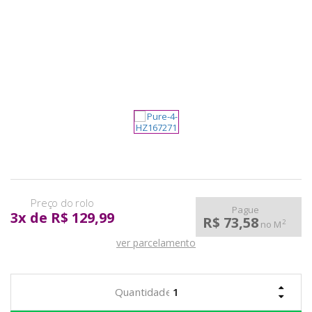
pela
Internet
Pague
3
x
de
R$ 129,99
R$ 73,58
2
no M
ver parcelamento