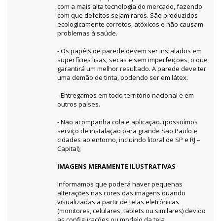
com a mais alta tecnologia do mercado, fazendo
com que defeitos sejam raros. São produzidos
ecologicamente corretos, atóxicos e não causam
problemas à saúde.
- Os papéis de parede devem ser instalados em
superfícies lisas, secas e sem imperfeições, o que
garantirá um melhor resultado. A parede deve ter
uma demão de tinta, podendo ser em látex.
- Entregamos em todo território nacional e em
outros países.
- Não acompanha cola e aplicação. (possuímos
serviço de instalação para grande São Paulo e
cidades ao entorno, incluindo litoral de SP e RJ –
Capital);
IMAGENS MERAMENTE ILUSTRATIVAS
Informamos que poderá haver pequenas
alterações nas cores das imagens quando
visualizadas a partir de telas eletrônicas
(monitores, celulares, tablets ou similares) devido
as configurações ou modelo da tela.