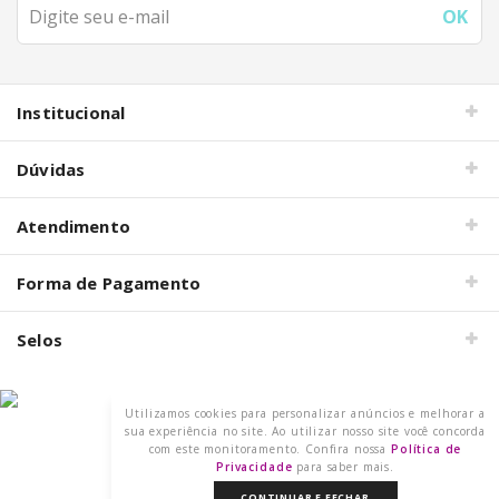
Institucional
Dúvidas
Atendimento
Forma de Pagamento
Selos
Utilizamos cookies para personalizar anúncios e melhorar a
Razão Social: DECORE COM PAPEL LTDA
sua experiência no site. Ao utilizar nosso site você concorda
CNPJ: 15.473.249/0001-91
com este monitoramento. Confira nossa
Política de
2021 @ Todos os direitos reservados.
Privacidade
para saber mais.
CONTINUAR E FECHAR