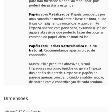
para não friccionar o papel ao manusear, pois
poderá desgastar a estampa.
Papéis com Metalizados:
Papéis compostos por
uma camada de metal entre a base e a tinta, ou de
tintas com pigmentos metálicos, o que permite
limpeza apenas com pano seco, evitando o uso de
água e abrasivos que poderão fazer desbotar a
estampa do papel, além de inutilizá-los.
Papéis com Pedras Naturais Mica e Palha
Natural:
Recomendamos apenas o uso de
espanador.
Nunca utilize produtos abrasivos, álcool,
limpadores multiuso, líquidos ou gel na limpeza
dos papéis de parede. Limpe seus papéis de
parede apenas com pano úmido e sabão neutro,
de acordo com a especificação de cada produto.
Dimensões
0,10
Centímetro
Altura: