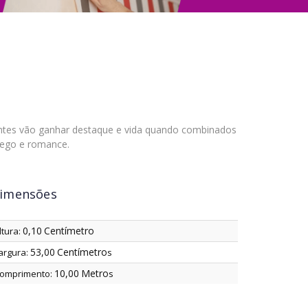
rantes vão ganhar destaque e vida quando combinados
hego e romance.
imensões
0,10
Centímetro
ltura:
53,00
Centímetro
argura:
s
10,00
Metro
omprimento:
s