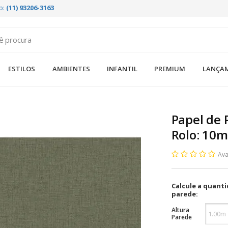
p:
(11) 93206-3163
ESTILOS
AMBIENTES
INFANTIL
PREMIUM
LANÇA
Papel de 
Rolo: 10m
Ava
Calcule a quant
parede:
Altura
Parede