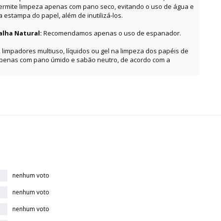
permite limpeza apenas com pano seco, evitando o uso de água e
estampa do papel, além de inutilizá-los.
alha Natural:
Recomendamos apenas o uso de espanador.
, limpadores multiuso, líquidos ou gel na limpeza dos papéis de
apenas com pano úmido e sabão neutro, de acordo com a
nenhum voto
nenhum voto
nenhum voto