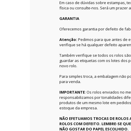
Em caso de dúvidas sobre estampas, textu
física ou consulte-nos. Será um prazer a
GARANTIA
Oferecemos garantia por defeito de fab
Atenção:
Pedimos para que antes de ef
verifique se há qualquer defeito aparen
Também verifique se todos os rolos sã
guardar as etiquetas com os lotes dos p
novo rolo.
Para simples troca, a embalagem não po
para venda.
IMPORTANTE
: Os rolos enviados no 
responsabilizamos por tonalidades dif
produtos de um mesmo lote em pedidos 
estoque da empresa.
NÃO EFETUAMOS TROCAS DE ROLOS 
ROLOS COM DEFEITO. LEMBRE-SE QU
NÃO GOSTAR DO PAPEL ESCOLHIDO.