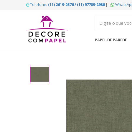
Telefone:
(11) 2619-0376 / (11) 97789-2986
|
WhatsAp
Decore
com
papel
PAPEL DE PAREDE
é
pioneira
em
venda
de
Papel
de