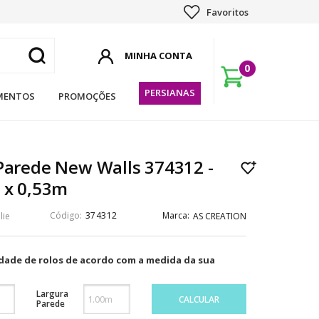
Favoritos
0
PERSIANAS
MENTOS
PROMOÇÕES
Parede New Walls 374312 -
 x 0,53m
374312
lie
AS CREATION
idade de rolos de acordo com a medida da sua
Largura
CALCULAR
Parede