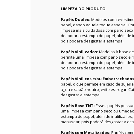
LIMPEZA DO PRODUTO
Papéis Duplex:
Modelos com revestime
papel, dando aquele toque especial. P
limpeza mais cuidadosa com pano seco 
desbotar a estampa do papel, além de in
pois poderá desgastar a estampa.
Papéis Vinilizados:
Modelos à base de 
permite uma limpeza com pano seco e m
desbotar a estampa do papel, além de in
pois poderá desgastar a estampa.
Papéis Vinílicos e/ou Emborrachado
papel, o que permite em caso de sujeir
água e sabão neutro, evite esfregar. C
desgastar a estampa.
Papéis Base TNT:
Esses papéis possue
uma limpeza com pano seco ou umedecid
estampa do papel, além de inutilizá-los
manusear, pois poderá desgastar a es
Papéis com Metalizados:
Papéis comp