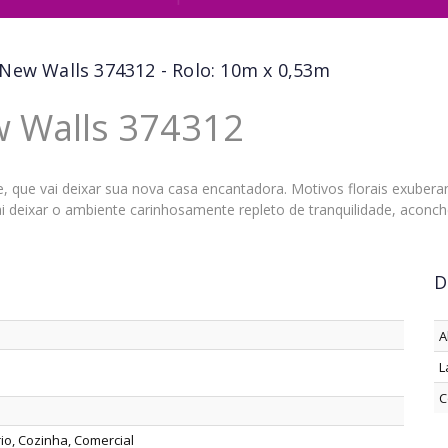
New Walls 374312 - Rolo: 10m x 0,53m
w Walls 374312
e, que vai deixar sua nova casa encantadora. Motivos florais exube
 deixar o ambiente carinhosamente repleto de tranquilidade, aconc
D
A
L
C
rio, Cozinha, Comercial