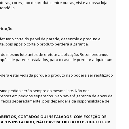
ras, cores, tipo de produto, entre outras, visite a nossa loja
tendê-lo.
ricação.
etuar o corte do papel de parede, desenrole o produto e
te, pois após o corte o produto perderá a garantia.
o do mesmo lote antes de efetuar a aplicação. Recomendamos
apéis de parede instalados, para o caso de precisar adquirir um
derá estar violada porque o produto não poderá ser reutilizado
mesmo pedido serão sempre do mesmo lote. Não nos
erentes em pedidos separados. Não haverá garantia de envio de
feitos separadamente, pois dependerá da disponibilidade de
ABERTOS, CORTADOS OU INSTALADOS, COM EXCEÇÃO DE
E APÓS INSTALADO, NÃO HAVERÁ TROCA DO PRODUTO POR