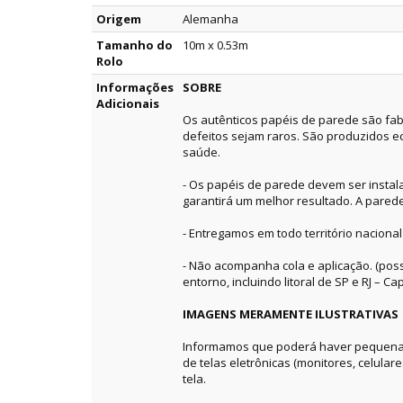
Origem
Alemanha
Tamanho do
10m x 0.53m
Rolo
Informações
SOBRE
Adicionais
Os autênticos papéis de parede são fab
defeitos sejam raros. São produzidos e
saúde.
- Os papéis de parede devem ser instala
garantirá um melhor resultado. A pared
- Entregamos em todo território nacional
- Não acompanha cola e aplicação. (pos
entorno, incluindo litoral de SP e RJ – Capi
IMAGENS MERAMENTE ILUSTRATIVAS
Informamos que poderá haver pequenas 
de telas eletrônicas (monitores, celular
tela.