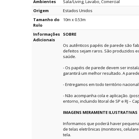
Ambientes
Sala/Living, Lavabo, Comercial
Origem
Estados Unidos
Tamanho do
10m x 0.53m
Rolo
Informações
SOBRE
Adicionais
Os autênticos papéis de parede são fab
defeitos sejam raros. São produzidos e
saúde.
- Os papéis de parede devem ser instala
garantirá um melhor resultado. A pared
- Entregamos em todo território nacional
- Não acompanha cola e aplicação. (pos
entorno, incluindo litoral de SP e RJ – Capi
IMAGENS MERAMENTE ILUSTRATIVAS
Informamos que poderá haver pequenas 
de telas eletrônicas (monitores, celular
tela.