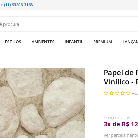
p:
(11) 93206-3163
ESTILOS
AMBIENTES
INFANTIL
PREMIUM
LANÇA
Papel de 
Vinílico -
Ava
3
x
de
R$ 12
ver parcelament