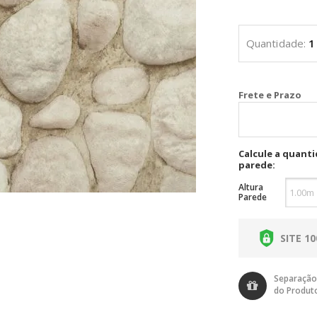
Cal
Calcule a quant
parede:
Altura
Parede
SITE 1
Separação
do Produt