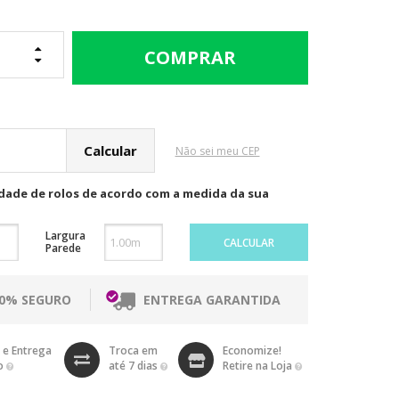
cular o Frete
Não sei meu CEP
idade de rolos de acordo com a medida da sua
Largura
CALCULAR
Parede
00% SEGURO
ENTREGA GARANTIDA
 e Entrega
Troca em
Economize!
o
até 7 dias
Retire na Loja