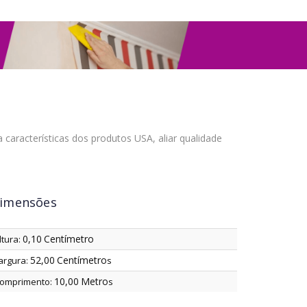
características dos produtos USA, aliar qualidade
imensões
0,10
Centímetro
ltura:
52,00
Centímetro
argura:
s
10,00
Metro
omprimento:
s