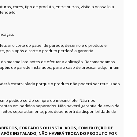
ras, cores, tipo de produto, entre outras, visite a nossa loja
tendê-lo.
ricação.
etuar o corte do papel de parede, desenrole o produto e
te, pois após o corte o produto perderá a garantia.
o do mesmo lote antes de efetuar a aplicação. Recomendamos
apéis de parede instalados, para o caso de precisar adquirir um
derá estar violada porque o produto não poderá ser reutilizado
mesmo pedido serão sempre do mesmo lote. Não nos
erentes em pedidos separados. Não haverá garantia de envio de
feitos separadamente, pois dependerá da disponibilidade de
ABERTOS, CORTADOS OU INSTALADOS, COM EXCEÇÃO DE
E APÓS INSTALADO, NÃO HAVERÁ TROCA DO PRODUTO POR