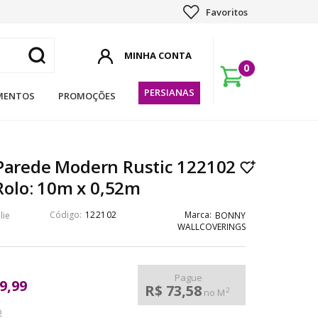
Favoritos
0
PERSIANAS
MENTOS
PROMOÇÕES
Parede Modern Rustic 122102
 Rolo: 10m x 0,52m
122102
lie
BONNY
WALLCOVERINGS
Pague
9,99
R$ 73,58
2
no M
o