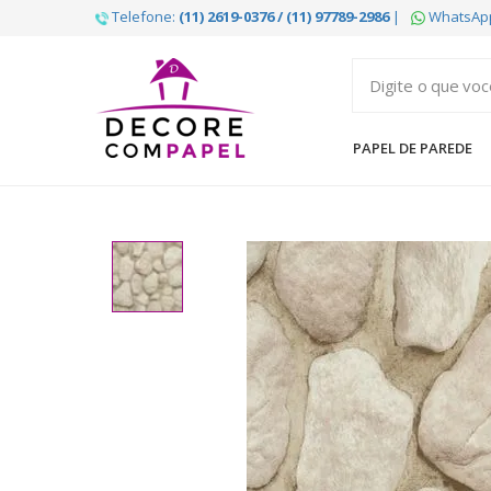
Telefone:
(11) 2619-0376 / (11) 97789-2986
|
WhatsAp
Decore
com
papel
PAPEL DE PAREDE
é
pioneira
em
venda
de
Papel
de