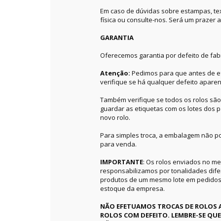
Em caso de dúvidas sobre estampas, textu
física ou consulte-nos. Será um prazer a
GARANTIA
Oferecemos garantia por defeito de fab
Atenção:
Pedimos para que antes de ef
verifique se há qualquer defeito aparen
Também verifique se todos os rolos sã
guardar as etiquetas com os lotes dos p
novo rolo.
Para simples troca, a embalagem não po
para venda.
IMPORTANTE
: Os rolos enviados no 
responsabilizamos por tonalidades dif
produtos de um mesmo lote em pedidos 
estoque da empresa.
NÃO EFETUAMOS TROCAS DE ROLOS 
ROLOS COM DEFEITO. LEMBRE-SE QU