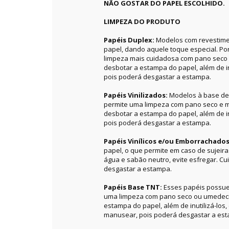
NÃO GOSTAR DO PAPEL ESCOLHIDO.
LIMPEZA DO PRODUTO
Papéis Duplex:
Modelos com revestime
papel, dando aquele toque especial. P
limpeza mais cuidadosa com pano seco 
desbotar a estampa do papel, além de in
pois poderá desgastar a estampa.
Papéis Vinilizados:
Modelos à base de 
permite uma limpeza com pano seco e m
desbotar a estampa do papel, além de in
pois poderá desgastar a estampa.
Papéis Vinílicos e/ou Emborrachado
papel, o que permite em caso de sujeir
água e sabão neutro, evite esfregar. C
desgastar a estampa.
Papéis Base TNT:
Esses papéis possue
uma limpeza com pano seco ou umedecid
estampa do papel, além de inutilizá-los
manusear, pois poderá desgastar a es