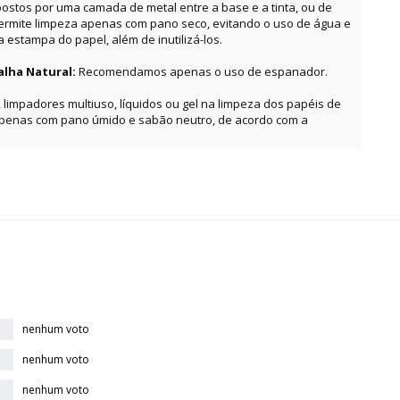
ostos por uma camada de metal entre a base e a tinta, ou de
permite limpeza apenas com pano seco, evitando o uso de água e
estampa do papel, além de inutilizá-los.
alha Natural:
Recomendamos apenas o uso de espanador.
, limpadores multiuso, líquidos ou gel na limpeza dos papéis de
apenas com pano úmido e sabão neutro, de acordo com a
nenhum voto
nenhum voto
nenhum voto