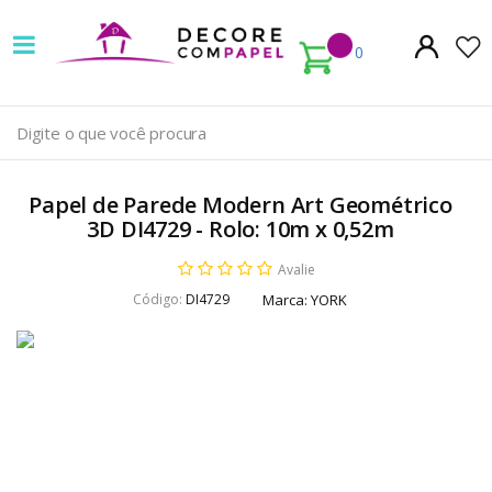
Decore
com
0
papel
é
pioneira
Papel de Parede Modern Art Geométrico
em
3D DI4729 - Rolo: 10m x 0,52m
venda
Avalie
Código:
DI4729
Marca:
YORK
de
Papel
de
Parede