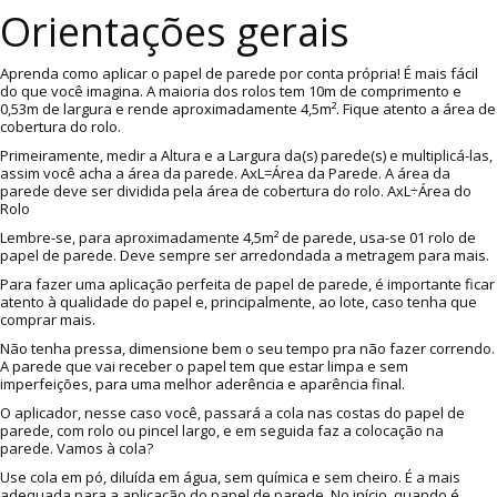
Orientações gerais
Aprenda como aplicar o papel de parede por conta própria! É mais fácil
do que você imagina. A maioria dos rolos tem 10m de comprimento e
0,53m de largura e rende aproximadamente 4,5m². Fique atento a área de
cobertura do rolo.
Primeiramente, medir a Altura e a Largura da(s) parede(s) e multiplicá-las,
assim você acha a área da parede. AxL=Área da Parede. A área da
parede deve ser dividida pela área de cobertura do rolo. AxL÷Área do
Rolo
Lembre-se, para aproximadamente 4,5m² de parede, usa-se 01 rolo de
papel de parede. Deve sempre ser arredondada a metragem para mais.
Para fazer uma aplicação perfeita de papel de parede, é importante ficar
atento à qualidade do papel e, principalmente, ao lote, caso tenha que
comprar mais.
Não tenha pressa, dimensione bem o seu tempo pra não fazer correndo.
A parede que vai receber o papel tem que estar limpa e sem
imperfeições, para uma melhor aderência e aparência final.
O aplicador, nesse caso você, passará a cola nas costas do papel de
parede, com rolo ou pincel largo, e em seguida faz a colocação na
parede. Vamos à cola?
Use cola em pó, diluída em água, sem química e sem cheiro. É a mais
adequada para a aplicação do papel de parede. No início, quando é