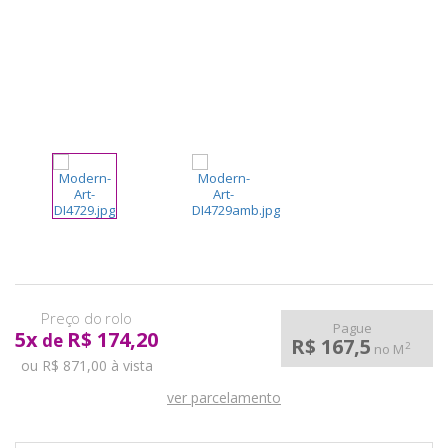
pela
Internet
Pague
5
x
R$ 174,20
de
R$ 167,5
2
no M
ou R$ 871,00 à vista
ver parcelamento