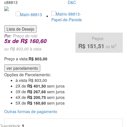
venda
c88813
D&C
de
Papel
Lista de Desejo
de
Por:
Pague
5
x
de
R$ 160,60
Parede
R$ 151,51
2
no M
ou R$ 803,00 à vista
pela
Preço a vista:
R$ 803,00
Internet
ver parcelamento
Opções de Parcelamento:
à vista R$ 803,00
2X de
R$ 401,50
sem juros
3X de
R$ 267,66
sem juros
4X de
R$ 200,75
sem juros
5X de
R$ 160,60
sem juros
Outras formas de pagamento