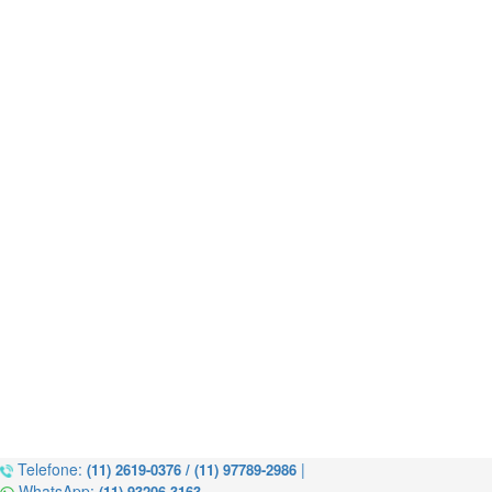
Telefone:
|
(11) 2619-0376 / (11) 97789-2986
WhatsApp:
(11) 93206-3163