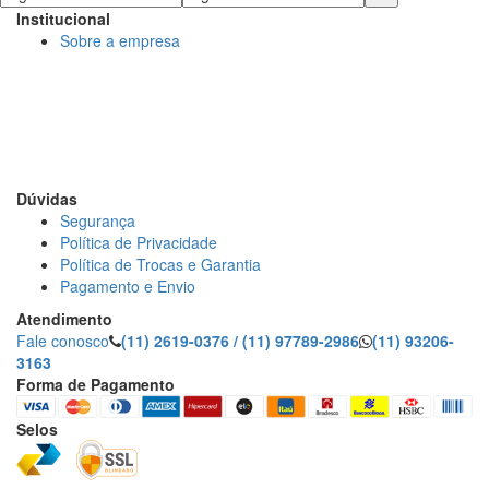
Institucional
Sobre a empresa
DECORE COM PAPEL LTDA
CNPJ: 15.473.249/0001-91
R. Dr. Virgilio de Carvalho Pinto, 195 - Pinheiros, São Paulo
- SP
Dúvidas
Segurança
Política de Privacidade
Política de Trocas e Garantia
Pagamento e Envio
Atendimento
Fale conosco
(11) 2619-0376 / (11) 97789-2986
(11) 93206-
3163
Forma de Pagamento
Selos