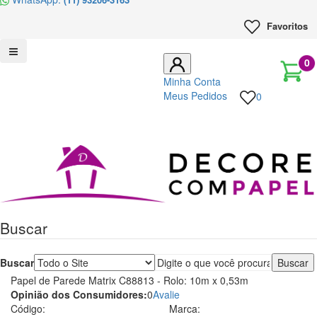
Favoritos
0
Minha Conta
Meus Pedidos
0
Decore
com
papel
Buscar
é
pioneira
Buscar
Papel de Parede Matrix C88813 - Rolo: 10m x 0,53m
em
Opinião dos Consumidores:
0
Avalie
Código:
Marca: