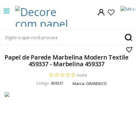
Decore
0
com
papel
é
pioneira
Papel de Parede Marbelina Modern Textile
459337 - Marbelina 459337
em
Avalie
venda
Código:
459337
Marca:
GRANDECO
de
Papel
de
Parede