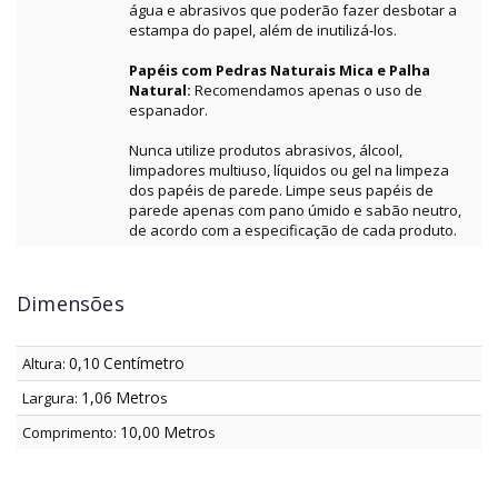
água e abrasivos que poderão fazer desbotar a
estampa do papel, além de inutilizá-los.
Papéis com Pedras Naturais Mica e Palha
Natural:
Recomendamos apenas o uso de
espanador.
Nunca utilize produtos abrasivos, álcool,
limpadores multiuso, líquidos ou gel na limpeza
dos papéis de parede. Limpe seus papéis de
parede apenas com pano úmido e sabão neutro,
de acordo com a especificação de cada produto.
Dimensões
0,10
Centímetro
Altura:
1,06
Metro
Largura:
s
10,00
Metro
Comprimento:
s