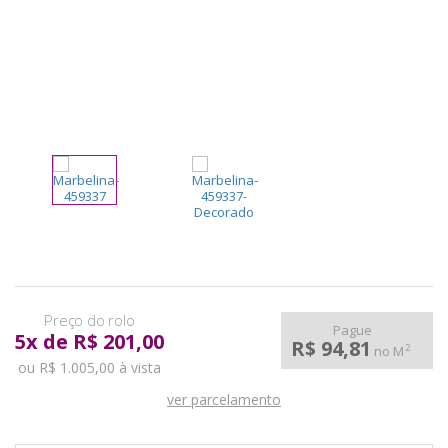
pela
Internet
Pague
5
x
de
R$ 201,00
R$ 94,81
2
no M
ou R$ 1.005,00 à vista
ver parcelamento