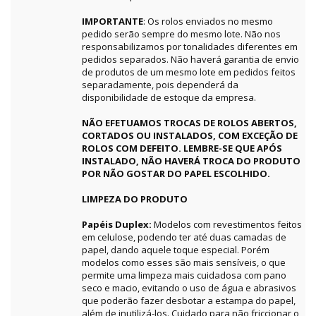
IMPORTANTE
: Os rolos enviados no mesmo
pedido serão sempre do mesmo lote. Não nos
responsabilizamos por tonalidades diferentes em
pedidos separados. Não haverá garantia de envio
de produtos de um mesmo lote em pedidos feitos
separadamente, pois dependerá da
disponibilidade de estoque da empresa.
NÃO EFETUAMOS TROCAS DE ROLOS ABERTOS,
CORTADOS OU INSTALADOS, COM EXCEÇÃO DE
ROLOS COM DEFEITO. LEMBRE-SE QUE APÓS
INSTALADO, NÃO HAVERÁ TROCA DO PRODUTO
POR NÃO GOSTAR DO PAPEL ESCOLHIDO.
LIMPEZA DO PRODUTO
Papéis Duplex:
Modelos com revestimentos feitos
em celulose, podendo ter até duas camadas de
papel, dando aquele toque especial. Porém
modelos como esses são mais sensíveis, o que
permite uma limpeza mais cuidadosa com pano
seco e macio, evitando o uso de água e abrasivos
que poderão fazer desbotar a estampa do papel,
além de inutilizá-los. Cuidado para não friccionar o