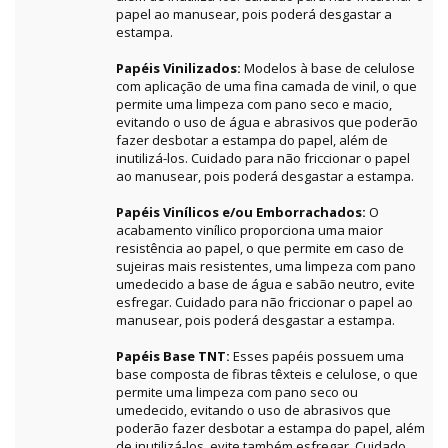
papel ao manusear, pois poderá desgastar a
estampa.
Papéis Vinilizados:
Modelos à base de celulose
com aplicação de uma fina camada de vinil, o que
permite uma limpeza com pano seco e macio,
evitando o uso de água e abrasivos que poderão
fazer desbotar a estampa do papel, além de
inutilizá-los. Cuidado para não friccionar o papel
ao manusear, pois poderá desgastar a estampa.
Papéis Vinílicos e/ou Emborrachados:
O
acabamento vinílico proporciona uma maior
resistência ao papel, o que permite em caso de
sujeiras mais resistentes, uma limpeza com pano
umedecido a base de água e sabão neutro, evite
esfregar. Cuidado para não friccionar o papel ao
manusear, pois poderá desgastar a estampa.
Papéis Base TNT:
Esses papéis possuem uma
base composta de fibras têxteis e celulose, o que
permite uma limpeza com pano seco ou
umedecido, evitando o uso de abrasivos que
poderão fazer desbotar a estampa do papel, além
de inutilizá-los, evite também esfregar. Cuidado