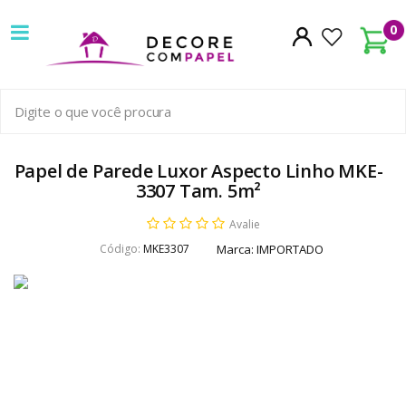
Decore
0
com
papel
é
pioneira
Papel de Parede Luxor Aspecto Linho MKE-
3307 Tam. 5m²
em
Avalie
venda
Código:
MKE3307
Marca:
IMPORTADO
de
Papel
de
Parede