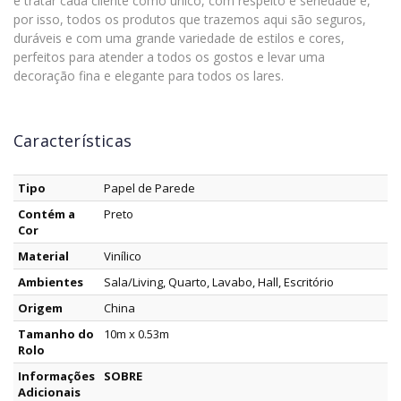
é tratar cada cliente como único, com respeito e seriedade e,
por isso, todos os produtos que trazemos aqui são seguros,
duráveis e com uma grande variedade de estilos e cores,
perfeitos para atender a todos os gostos e levar uma
decoração fina e elegante para todos os lares.
Características
Tipo
Papel de Parede
Contém a
Preto
Cor
Material
Vinílico
Ambientes
Sala/Living, Quarto, Lavabo, Hall, Escritório
Origem
China
Tamanho do
10m x 0.53m
Rolo
Informações
SOBRE
Adicionais