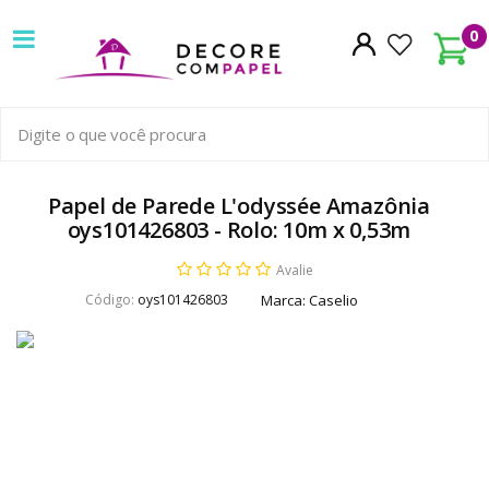
Decore
0
com
papel
é
pioneira
Papel de Parede L'odyssée Amazônia
oys101426803 - Rolo: 10m x 0,53m
em
Avalie
venda
Código:
oys101426803
Marca:
Caselio
de
Papel
de
Parede