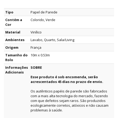
Tipo
Papel de Parede
Contém a
Colorido, Verde
Cor
Material
Vinílico
Ambientes
Lavabo, Quarto, Sala/Living
Origem
França
Tamanho do
10m x 0.53m
Rolo
Informações
SOBRE
Adicionais
Esse produto é sob encomenda, serão
acrescentados 45 dias no prazo de envio.
Os autênticos papéis de parede são fabricados
com a mais alta tecnologia do mercado, fazendo
com que defeitos sejam raros. São produzidos
ecologicamente corretos, atóxicos e não causam
problemas à saúde.