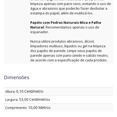
limpeza apenas com pano seco, evitando o uso de
água e abrasivos que poderão fazer desbotar a
estampa do papel, além de inutilizá-los.
Papéis com Pedras Naturais Mica e Palha
Natural:
Recomendamos apenas o uso de
espanador.
Nunca utilize produtos abrasivos, álcool,
limpadores multiuso, líquidos ou gel na limpeza
dos papéis de parede. Limpe seus papéis de
parede apenas com pano úmido e sabão neutro,
de acordo com a especificação de cada produto.
Dimensões
0,10
Centímetro
Altura:
53,00
Centímetro
Largura:
s
10,00
Metro
Comprimento:
s