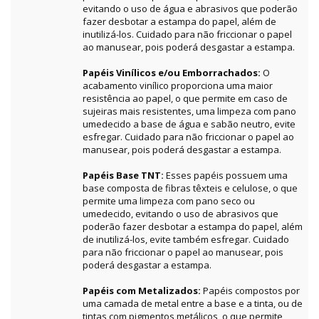
evitando o uso de água e abrasivos que poderão
fazer desbotar a estampa do papel, além de
inutilizá-los. Cuidado para não friccionar o papel
ao manusear, pois poderá desgastar a estampa.
Papéis Vinílicos e/ou Emborrachados:
O
acabamento vinílico proporciona uma maior
resistência ao papel, o que permite em caso de
sujeiras mais resistentes, uma limpeza com pano
umedecido a base de água e sabão neutro, evite
esfregar. Cuidado para não friccionar o papel ao
manusear, pois poderá desgastar a estampa.
Papéis Base TNT:
Esses papéis possuem uma
base composta de fibras têxteis e celulose, o que
permite uma limpeza com pano seco ou
umedecido, evitando o uso de abrasivos que
poderão fazer desbotar a estampa do papel, além
de inutilizá-los, evite também esfregar. Cuidado
para não friccionar o papel ao manusear, pois
poderá desgastar a estampa.
Papéis com Metalizados:
Papéis compostos por
uma camada de metal entre a base e a tinta, ou de
tintas com pigmentos metálicos, o que permite