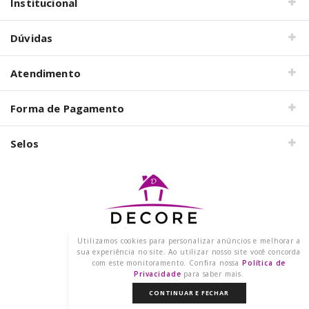
Institucional
Dúvidas
Atendimento
Forma de Pagamento
Selos
Utilizamos cookies para personalizar anúncios e melhorar a
Razão Social: DECORE COM PAPEL LTDA
sua experiência no site. Ao utilizar nosso site você concorda
CNPJ: 15.473.249/0001-91
com este monitoramento. Confira nossa
Política de
2021 @ Todos os direitos reservados.
Privacidade
para saber mais.
CONTINUAR E FECHAR