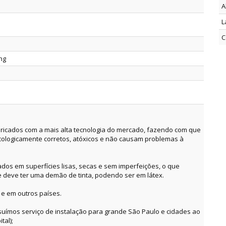
A
L
C
ing
ricados com a mais alta tecnologia do mercado, fazendo com que
cologicamente corretos, atóxicos e não causam problemas à
dos em superfícies lisas, secas e sem imperfeições, o que
e deve ter uma demão de tinta, podendo ser em látex.
 e em outros países.
suímos serviço de instalação para grande São Paulo e cidades ao
tal);