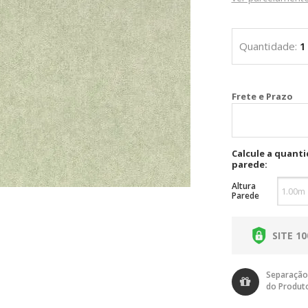
Cal
Calcule a quant
parede:
Altura
Parede
SITE 1
Separação
do Produt