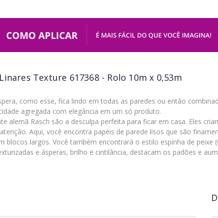
Linares Texture 617368 - Rolo 10m x 0,53m
áspera, como esse, fica lindo em todas as paredes ou então combi
icidade agregada com elegância em um só produto.
nte alemã Rasch são a desculpa perfeita para ficar em casa. Eles c
tenção. Aqui, você encontra papéis de parede lisos que são finame
m blocos largos. Você também encontrará o estilo espinha de peixe (
exturizadas e ásperas, brilho e cintilância, destacam os padões e a
D