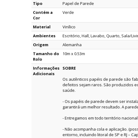
Tipo
Papel de Parede
Contém a
Verde
Cor
Material
Vinílico
Ambientes
Escritório, Hall, Lavabo, Quarto, Sala/Liv
Origem
Alemanha
Tamanho do
10m x 0.53m
Rolo
Informações
SOBRE
Adicionais
Os autênticos papéis de parede são fab
defeitos sejam raros. São produzidos e
saúde.
- Os papéis de parede devem ser instala
garantirá um melhor resultado. A pared
- Entregamos em todo território nacional
- Não acompanha cola e aplicação. (pos
entorno, incluindo litoral de SP e RJ – Capi