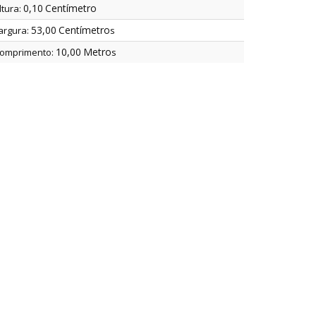
0,10
Centímetro
ltura:
53,00
Centímetro
argura:
s
10,00
Metro
omprimento:
s