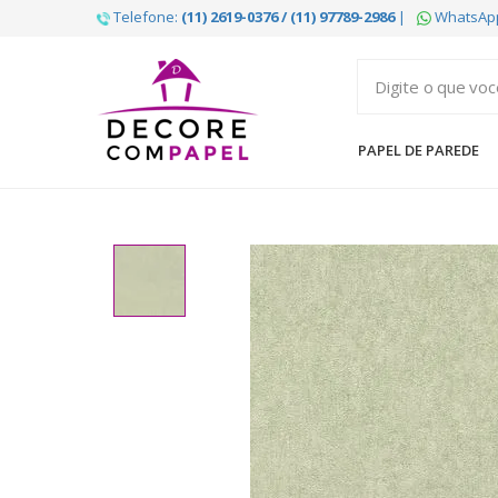
Telefone:
(11) 2619-0376 / (11) 97789-2986
|
WhatsAp
Decore
com
papel
PAPEL DE PAREDE
é
pioneira
em
venda
de
Papel
de