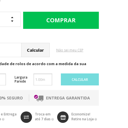
cular o Frete
Não sei meu CEP
idade de rolos de acordo com a medida da sua
Largura
CALCULAR
Parede
00% SEGURO
ENTREGA GARANTIDA
 e Entrega
Troca em
Economize!
o
até 7 dias
Retire na Loja