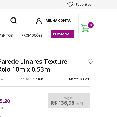
Favoritos
0
PERSIANAS
MENTOS
PROMOÇÕES
Parede Linares Texture
Rolo 10m x 0,53m
617368
lie
RASCH
Pague
5,20
R$ 136,98
2
no M
ista
o