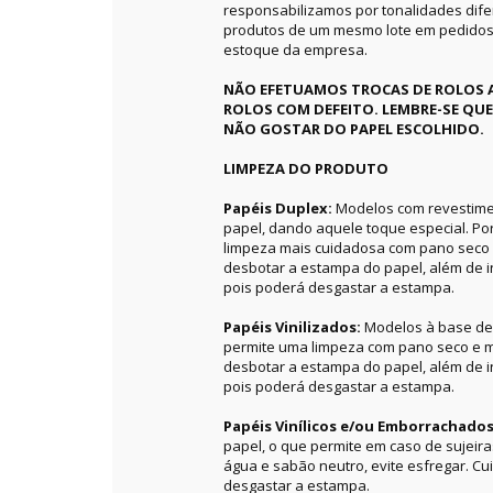
responsabilizamos por tonalidades dif
produtos de um mesmo lote em pedidos 
estoque da empresa.
NÃO EFETUAMOS TROCAS DE ROLOS 
ROLOS COM DEFEITO. LEMBRE-SE QU
NÃO GOSTAR DO PAPEL ESCOLHIDO.
LIMPEZA DO PRODUTO
Papéis Duplex:
Modelos com revestime
papel, dando aquele toque especial. P
limpeza mais cuidadosa com pano seco 
desbotar a estampa do papel, além de in
pois poderá desgastar a estampa.
Papéis Vinilizados:
Modelos à base de 
permite uma limpeza com pano seco e m
desbotar a estampa do papel, além de in
pois poderá desgastar a estampa.
Papéis Vinílicos e/ou Emborrachado
papel, o que permite em caso de sujeir
água e sabão neutro, evite esfregar. C
desgastar a estampa.