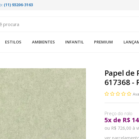
p:
(11) 93206-3163
ESTILOS
AMBIENTES
INFANTIL
PREMIUM
LANÇA
Papel de 
617368 - 
Ava
5
x
de
R$ 14
ou R$ 726,00 à v
ver parcelament