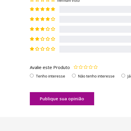
nenhum voto
Avalie este Produto
Tenho interesse
Não tenho interesse
J
Publique sua opinião