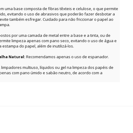
m uma base composta de fibras têxteis e celulose, o que permite
o, evitando o uso de abrasivos que poderão fazer desbotar a
, evite também esfregar. Cuidado para não friccionar o papel ao
tampa.
ostos por uma camada de metal entre a base e a tinta, ou de
permite limpeza apenas com pano seco, evitando o uso de água e
estampa do papel, além de inutilizá-los.
alha Natural:
Recomendamos apenas o uso de espanador.
, limpadores multiuso, líquidos ou gel na limpeza dos papéis de
apenas com pano úmido e sabão neutro, de acordo com a