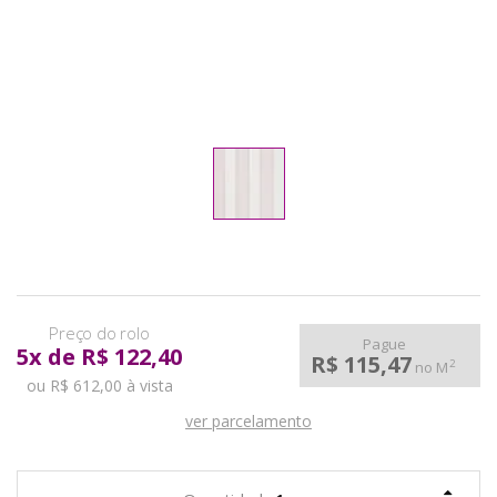
pela
Internet
Pague
5
x
de
R$ 122,40
R$ 115,47
2
no M
ou R$ 612,00 à vista
ver parcelamento