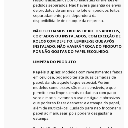
responsabilizamos por tonalidades diferentes em
pedidos separados. Não haverá garantia de envio
de produtos de um mesmo lote em pedidos feitos
separadamente, pois dependerá da
disponibilidade de estoque da empresa.
NÃO EFETUAMOS TROCAS DE ROLOS ABERTOS,
CORTADOS OU INSTALADOS, COM EXCEÇÃO DE
ROLOS COM DEFEITO. LEMBRE-SE QUE APÓS
INSTALADO, NÃO HAVERÁ TROCA DO PRODUTO
POR NÃO GOSTAR DO PAPEL ESCOLHIDO.
LIMPEZA DO PRODUTO
Papéis Duplex:
Modelos com revestimentos feitos
em celulose, podendo ter até duas camadas de
papel, dando aquele toque especial. Porém
modelos como esses são mais sensíveis, o que
permite uma limpeza mais cuidadosa com pano
seco e macio, evitando o uso de água e abrasivos
que poderão fazer desbotar a estampa do papel,
além de inutilizá-los. Cuidado para não friccionar o
papel ao manusear, pois poderá desgastar a
estampa.