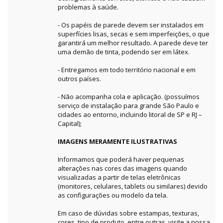
problemas à saúde.
- Os papéis de parede devem ser instalados em
superfícies lisas, secas e sem imperfeições, o que
garantirá um melhor resultado. A parede deve ter
uma demão de tinta, podendo ser em látex.
- Entregamos em todo território nacional e em
outros países.
- Não acompanha cola e aplicação. (possuímos
serviço de instalação para grande São Paulo e
cidades ao entorno, incluindo litoral de SP e RJ –
Capital);
IMAGENS MERAMENTE ILUSTRATIVAS
Informamos que poderá haver pequenas
alterações nas cores das imagens quando
visualizadas a partir de telas eletrônicas
(monitores, celulares, tablets ou similares) devido
as configurações ou modelo da tela.
Em caso de dúvidas sobre estampas, texturas,
cores, tipo de produto, entre outras, visite a nossa