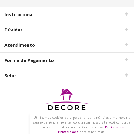
Institucional
Dúvidas
Atendimento
Forma de Pagamento
Selos
Utilizamos cookies para personalizar anúncios e melhorar a
Razão Social: DECORE COM PAPEL LTDA
sua experiência no site. Ao utilizar nosso site você concorda
CNPJ: 15.473.249/0001-91
com este monitoramento. Confira nossa
Política de
2021 @ Todos os direitos reservados.
Privacidade
para saber mais.