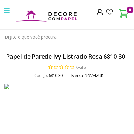
Decore
0
com
papel
é
pioneira
Papel de Parede Ivy Listrado Rosa 6810-30
em
Avalie
Código:
6810-30
Marca:
NOVAMUR
venda
de
Papel
de
Parede