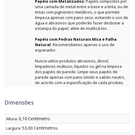
Papéis com Metalizados:
Papéis compostos por
uma camada de metal entre a base e a tinta, ou de
tintas com pigmentos metálicos, o que permite
limpeza apenas com pano seco, evitando o uso de
água e abrasivos que poderão fazer desbotar a
estampa do papel, além de inutilizá-los.
Papéis com Pedras Naturais Mica e Palha
Natural:
Recomendamos apenas o uso de
espanador.
Nunca utilize produtos abrasivos, álcool,
limpadores multiuso, líquidos ou gel na limpeza
dos papéis de parede. Limpe seus papéis de
parede apenas com pano úmido e sabão neutro,
de acordo com a especificação de cada produto.
Dimensões
0,10
Centímetro
Altura:
53,00
Centímetro
Largura:
s