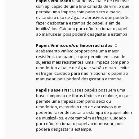
Papéis Vinilizados:
Modelos à base de celulose
com aplicação de uma fina camada de vinil, o que
permite uma limpeza com pano seco e macio,
evitando o uso de água e abrasivos que poderão
fazer desbotar a estampa do papel, além de
inutilizá-los. Cuidado para não friccionar o papel
ao manusear, pois poderá desgastar a estampa.
Papéis Vinílicos e/ou Emborrachados:
O
acabamento vinílico proporciona uma maior
resistência ao papel, o que permite em caso de
sujeiras mais resistentes, uma limpeza com pano
umedecido a base de água e sabão neutro, evite
esfregar. Cuidado para não friccionar o papel ao
manusear, pois poderá desgastar a estampa.
Papéis Base TNT:
Esses papéis possuem uma
base composta de fibras têxteis e celulose, o que
permite uma limpeza com pano seco ou
umedecido, evitando o uso de abrasivos que
poderão fazer desbotar a estampa do papel, além
de inutilizá-los, evite também esfregar. Cuidado
para não friccionar o papel ao manusear, pois
poderá desgastar a estampa.