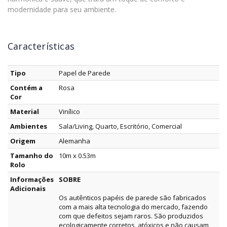
modernidade para seu ambiente.
Características
Tipo
Papel de Parede
Contém a
Rosa
Cor
Material
Vinílico
Ambientes
Sala/Living, Quarto, Escritório, Comercial
Origem
Alemanha
Tamanho do
10m x 0.53m
Rolo
Informações
SOBRE
Adicionais
Os autênticos papéis de parede são fabricados
com a mais alta tecnologia do mercado, fazendo
com que defeitos sejam raros. São produzidos
ecologicamente corretos, atóxicos e não causam