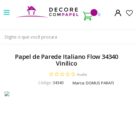
Decore
com
0
papel
é
pioneira
Papel de Parede Italiano Flow 34340
em
Vinílico
venda
Avalie
Código:
34340
Marca:
DOMUS PARATI
de
Papel
de
Parede