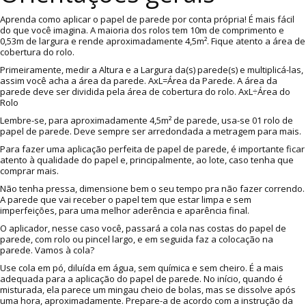
Aprenda como aplicar o papel de parede por conta própria! É mais fácil
do que você imagina. A maioria dos rolos tem 10m de comprimento e
0,53m de largura e rende aproximadamente 4,5m². Fique atento a área de
cobertura do rolo.
Primeiramente, medir a Altura e a Largura da(s) parede(s) e multiplicá-las,
assim você acha a área da parede. AxL=Área da Parede. A área da
parede deve ser dividida pela área de cobertura do rolo. AxL÷Área do
Rolo
Lembre-se, para aproximadamente 4,5m² de parede, usa-se 01 rolo de
papel de parede. Deve sempre ser arredondada a metragem para mais.
Para fazer uma aplicação perfeita de papel de parede, é importante ficar
atento à qualidade do papel e, principalmente, ao lote, caso tenha que
comprar mais.
Não tenha pressa, dimensione bem o seu tempo pra não fazer correndo.
A parede que vai receber o papel tem que estar limpa e sem
imperfeições, para uma melhor aderência e aparência final.
O aplicador, nesse caso você, passará a cola nas costas do papel de
parede, com rolo ou pincel largo, e em seguida faz a colocação na
parede. Vamos à cola?
Use cola em pó, diluída em água, sem química e sem cheiro. É a mais
adequada para a aplicação do papel de parede. No início, quando é
misturada, ela parece um mingau cheio de bolas, mas se dissolve após
uma hora, aproximadamente. Prepare-a de acordo com a instrução da