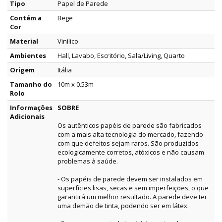
Tipo
Papel de Parede
Contém a
Bege
Cor
Material
Vinílico
Ambientes
Hall, Lavabo, Escritório, Sala/Living, Quarto
Origem
Itália
Tamanho do
10m x 0.53m
Rolo
Informações
SOBRE
Adicionais
Os autênticos papéis de parede são fabricados
com a mais alta tecnologia do mercado, fazendo
com que defeitos sejam raros. São produzidos
ecologicamente corretos, atóxicos e não causam
problemas à saúde.
- Os papéis de parede devem ser instalados em
superfícies lisas, secas e sem imperfeições, o que
garantirá um melhor resultado. A parede deve ter
uma demão de tinta, podendo ser em látex.