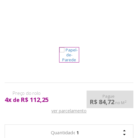
pela
Internet
Pague
4
x
R$ 112,25
de
R$ 84,72
2
no M
ver parcelamento