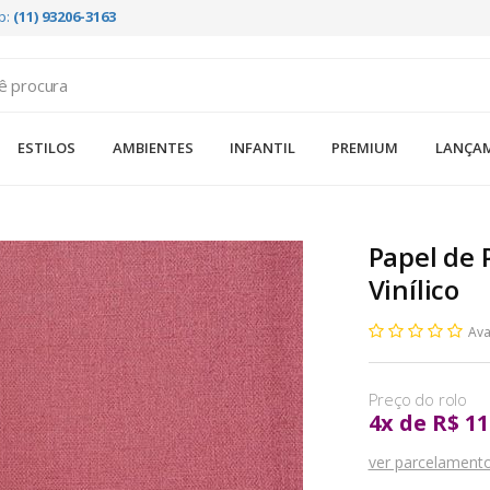
p:
(11) 93206-3163
ESTILOS
AMBIENTES
INFANTIL
PREMIUM
LANÇA
Papel de 
Vinílico
Ava
4
x
de
R$ 11
ver parcelament