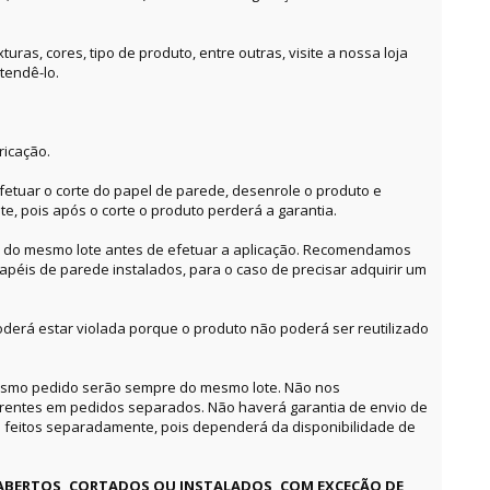
ras, cores, tipo de produto, entre outras, visite a nossa loja
tendê-lo.
ricação.
etuar o corte do papel de parede, desenrole o produto e
te, pois após o corte o produto perderá a garantia.
o do mesmo lote antes de efetuar a aplicação. Recomendamos
apéis de parede instalados, para o caso de precisar adquirir um
derá estar violada porque o produto não poderá ser reutilizado
mesmo pedido serão sempre do mesmo lote. Não nos
erentes em pedidos separados. Não haverá garantia de envio de
feitos separadamente, pois dependerá da disponibilidade de
ABERTOS, CORTADOS OU INSTALADOS, COM EXCEÇÃO DE