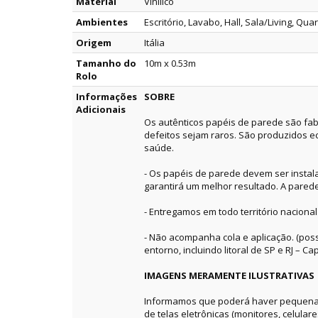
Material
Vinílico
Ambientes
Escritório, Lavabo, Hall, Sala/Living, Qua
Origem
Itália
Tamanho do
10m x 0.53m
Rolo
Informações
SOBRE
Adicionais
Os autênticos papéis de parede são fab
defeitos sejam raros. São produzidos e
saúde.
- Os papéis de parede devem ser instala
garantirá um melhor resultado. A pared
- Entregamos em todo território nacional
- Não acompanha cola e aplicação. (pos
entorno, incluindo litoral de SP e RJ – Capi
IMAGENS MERAMENTE ILUSTRATIVAS
Informamos que poderá haver pequenas 
de telas eletrônicas (monitores, celular