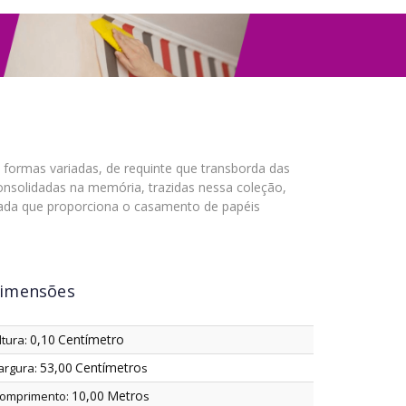
 formas variadas, de requinte que transborda das
nsolidadas na memória, trazidas nessa coleção,
turada que proporciona o casamento de papéis
imensões
0,10
Centímetro
ltura:
53,00
Centímetro
argura:
s
10,00
Metro
omprimento:
s