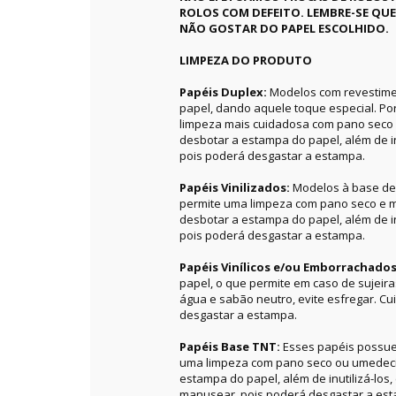
ROLOS COM DEFEITO. LEMBRE-SE QU
NÃO GOSTAR DO PAPEL ESCOLHIDO.
LIMPEZA DO PRODUTO
Papéis Duplex:
Modelos com revestime
papel, dando aquele toque especial. P
limpeza mais cuidadosa com pano seco 
desbotar a estampa do papel, além de in
pois poderá desgastar a estampa.
Papéis Vinilizados:
Modelos à base de 
permite uma limpeza com pano seco e m
desbotar a estampa do papel, além de in
pois poderá desgastar a estampa.
Papéis Vinílicos e/ou Emborrachado
papel, o que permite em caso de sujeir
água e sabão neutro, evite esfregar. C
desgastar a estampa.
Papéis Base TNT:
Esses papéis possue
uma limpeza com pano seco ou umedecid
estampa do papel, além de inutilizá-los
manusear, pois poderá desgastar a es