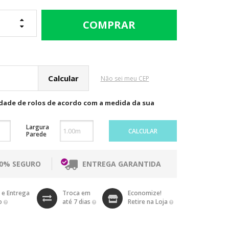
cular o Frete
Não sei meu CEP
idade de rolos de acordo com a medida da sua
Largura
CALCULAR
Parede
00% SEGURO
ENTREGA GARANTIDA
 e Entrega
Troca em
Economize!
o
até 7 dias
Retire na Loja