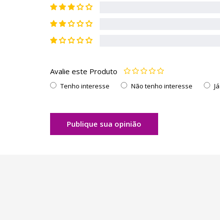
Avalie este Produto
Tenho interesse
Não tenho interesse
J
Publique sua opinião