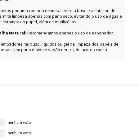
ostos por uma camada de metal entre a base e a tinta, ou de
permite limpeza apenas com pano seco, evitando o uso de água e
estampa do papel, além de inutilizá-los.
alha Natural:
Recomendamos apenas o uso de espanador.
, limpadores multiuso, líquidos ou gel na limpeza dos papéis de
apenas com pano úmido e sabão neutro, de acordo com a
nenhum voto
nenhum voto