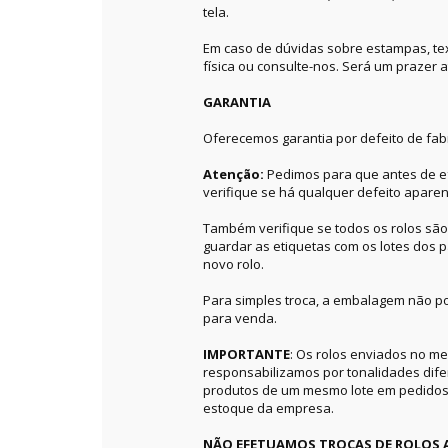
tela.
Em caso de dúvidas sobre estampas, textu
física ou consulte-nos. Será um prazer a
GARANTIA
Oferecemos garantia por defeito de fab
Atenção:
Pedimos para que antes de ef
verifique se há qualquer defeito aparen
Também verifique se todos os rolos sã
guardar as etiquetas com os lotes dos p
novo rolo.
Para simples troca, a embalagem não po
para venda.
IMPORTANTE
: Os rolos enviados no 
responsabilizamos por tonalidades dif
produtos de um mesmo lote em pedidos 
estoque da empresa.
NÃO EFETUAMOS TROCAS DE ROLOS 