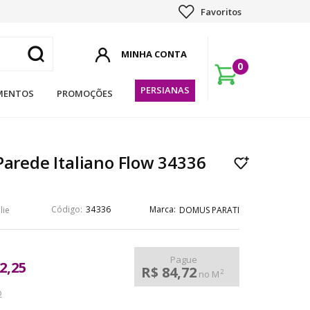
Favoritos
0
PERSIANAS
MENTOS
PROMOÇÕES
Parede Italiano Flow 34336
34336
lie
DOMUS PARATI
Pague
2,25
R$ 84,72
2
no M
o