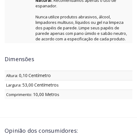
Natural:
Recomendamos apenas o uso de
espanador.
Nunca utilize produtos abrasivos, álcool,
limpadores multiuso, líquidos ou gel na limpeza
dos papéis de parede. Limpe seus papéis de
parede apenas com pano úmido e sabão neutro,
de acordo com a especificação de cada produto.
Dimensões
0,10
Centímetro
Altura:
53,00
Centímetro
Largura:
s
10,00
Metro
Comprimento:
s
Opinião dos consumidores: