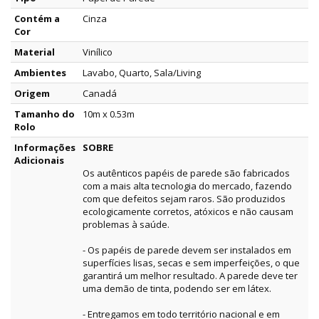
Contém a
Cinza
Cor
Material
Vinílico
Ambientes
Lavabo, Quarto, Sala/Living
Origem
Canadá
Tamanho do
10m x 0.53m
Rolo
Informações
SOBRE
Adicionais
Os autênticos papéis de parede são fabricados
com a mais alta tecnologia do mercado, fazendo
com que defeitos sejam raros. São produzidos
ecologicamente corretos, atóxicos e não causam
problemas à saúde.
- Os papéis de parede devem ser instalados em
superfícies lisas, secas e sem imperfeições, o que
garantirá um melhor resultado. A parede deve ter
uma demão de tinta, podendo ser em látex.
- Entregamos em todo território nacional e em