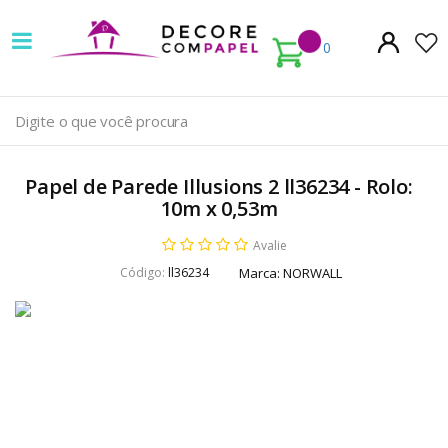
Decore
com
0
papel
é
pioneira
Papel de Parede Illusions 2 ll36234 - Rolo:
em
10m x 0,53m
venda
Avalie
Código:
ll36234
Marca:
NORWALL
de
Papel
de
Parede