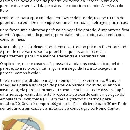
assim você acha a área da parede. AxL=Área da Parede. A área da
parede deve ser dividida pela área de cobertura do rolo. AxL÷Área do
Rolo
Lembre-se, para aproximadamente 4,5m² de parede, usa-se 01 rolo de
papel de parede. Deve sempre ser arredondada a metragem para mais.
Para fazer uma aplicação perfeita de papel de parede, é importante ficar
atento à qualidade do papel e, principalmente, ao lote, caso tenha que
comprar mais.
Não tenha pressa, dimensione bem o seu tempo pra não fazer correndo.
A parede que vai receber o papel tem que estar limpa e sem
imperfeições, para uma melhor aderência e aparência final.
O aplicador, nesse caso você, passará a cola nas costas do papel de
parede, com rolo ou pincel largo, e em seguida faz a colocação na
parede. Vamos à cola?
Use cola em pó, diluída em água, sem química e sem cheiro. É a mais
adequada para a aplicação do papel de parede. No início, quando é
misturada, ela parece um mingau cheio de bolas, mas se dissolve após
uma hora, aproximadamente. Prepare-a de acordo com a instrução da
embalagem. Dica: com R$ 15, em média (preços sugeridos para
outubro/2010), você compra 100g de cola. É o suficiente para 30 m². Pode
ser adquirida em casas de materias de construção ou Home Center.