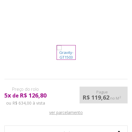
pela
Internet
Pague
5
x
R$ 126,80
de
R$ 119,62
2
no M
ou R$ 634,00 à vista
ver parcelamento