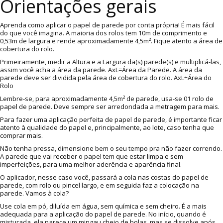
Orientações gerais
Aprenda como aplicar o papel de parede por conta própria! É mais fácil
do que você imagina. A maioria dos rolos tem 10m de comprimento e
0,53m de largura e rende aproximadamente 4,5m². Fique atento a área de
cobertura do rolo.
Primeiramente, medir a Altura e a Largura da(s) parede(s) e multiplicá-las,
assim você acha a área da parede. AxL=Área da Parede. A área da
parede deve ser dividida pela área de cobertura do rolo. AxL÷Área do
Rolo
Lembre-se, para aproximadamente 4,5m² de parede, usa-se 01 rolo de
papel de parede. Deve sempre ser arredondada a metragem para mais.
Para fazer uma aplicação perfeita de papel de parede, é importante ficar
atento à qualidade do papel e, principalmente, ao lote, caso tenha que
comprar mais.
Não tenha pressa, dimensione bem o seu tempo pra não fazer correndo.
A parede que vai receber o papel tem que estar limpa e sem
imperfeições, para uma melhor aderência e aparência final.
O aplicador, nesse caso você, passará a cola nas costas do papel de
parede, com rolo ou pincel largo, e em seguida faz a colocação na
parede. Vamos à cola?
Use cola em pó, diluída em água, sem química e sem cheiro. É a mais
adequada para a aplicação do papel de parede. No início, quando é
misturada, ela parece um mingau cheio de bolas, mas se dissolve após