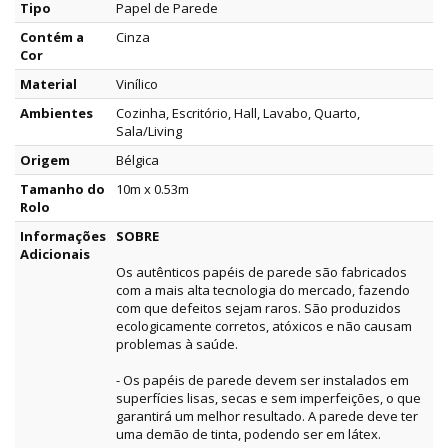
Tipo
Papel de Parede
Contém a
Cinza
Cor
Material
Vinílico
Ambientes
Cozinha, Escritório, Hall, Lavabo, Quarto,
Sala/Living
Origem
Bélgica
Tamanho do
10m x 0.53m
Rolo
Informações
SOBRE
Adicionais
Os autênticos papéis de parede são fabricados
com a mais alta tecnologia do mercado, fazendo
com que defeitos sejam raros. São produzidos
ecologicamente corretos, atóxicos e não causam
problemas à saúde.
- Os papéis de parede devem ser instalados em
superfícies lisas, secas e sem imperfeições, o que
garantirá um melhor resultado. A parede deve ter
uma demão de tinta, podendo ser em látex.