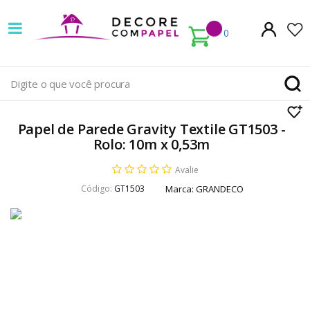
Decore
com
0
papel
é
pioneira
Papel de Parede Gravity Textile GT1503 -
em
Rolo: 10m x 0,53m
venda
Avalie
Código:
GT1503
Marca:
GRANDECO
de
Papel
de
Parede