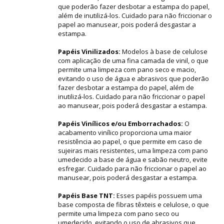
que poderão fazer desbotar a estampa do papel,
além de inutilizá-los. Cuidado para não friccionar o
papel ao manusear, pois poderá desgastar a
estampa.
Papéis Vinilizados:
Modelos à base de celulose
com aplicação de uma fina camada de vinil, o que
permite uma limpeza com pano seco e macio,
evitando o uso de água e abrasivos que poderão
fazer desbotar a estampa do papel, além de
inutilizá-los. Cuidado para não friccionar o papel
ao manusear, pois poderá desgastar a estampa.
Papéis Vinílicos e/ou Emborrachados:
O
acabamento vinílico proporciona uma maior
resistência ao papel, o que permite em caso de
sujeiras mais resistentes, uma limpeza com pano
umedecido a base de água e sabão neutro, evite
esfregar. Cuidado para não friccionar o papel ao
manusear, pois poderá desgastar a estampa.
Papéis Base TNT:
Esses papéis possuem uma
base composta de fibras têxteis e celulose, o que
permite uma limpeza com pano seco ou
umedecido, evitando o uso de abrasivos que