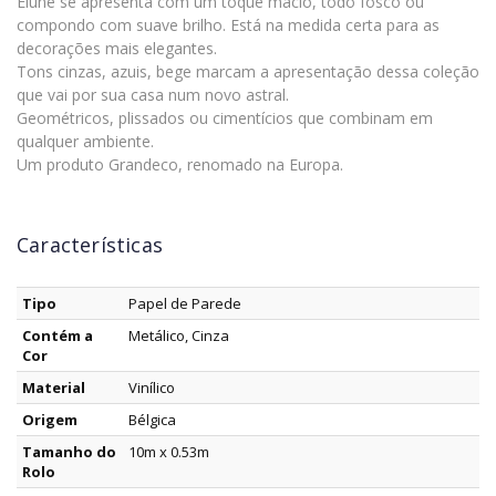
Elune se apresenta com um toque macio, todo fosco ou
compondo com suave brilho. Está na medida certa para as
decorações mais elegantes.
Tons cinzas, azuis, bege marcam a apresentação dessa coleção
que vai por sua casa num novo astral.
Geométricos, plissados ou cimentícios que combinam em
qualquer ambiente.
Um produto Grandeco, renomado na Europa.
Características
Tipo
Papel de Parede
Contém a
Metálico, Cinza
Cor
Material
Vinílico
Origem
Bélgica
Tamanho do
10m x 0.53m
Rolo