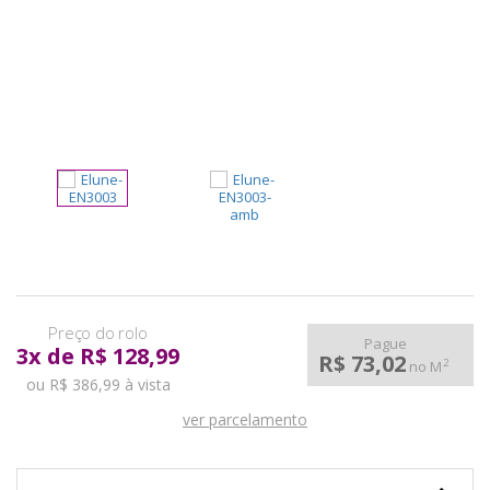
pela
Internet
Pague
3
x
de
R$ 128,99
R$ 73,02
2
no M
ou R$ 386,99 à vista
ver parcelamento