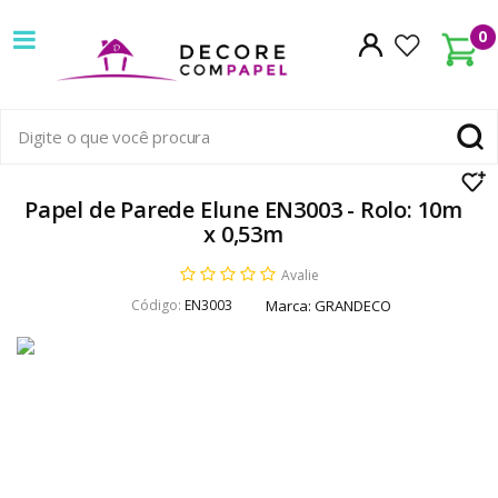
Decore
0
com
papel
é
pioneira
Papel de Parede Elune EN3003 - Rolo: 10m
x 0,53m
em
Avalie
venda
Código:
EN3003
Marca:
GRANDECO
de
Papel
de
Parede