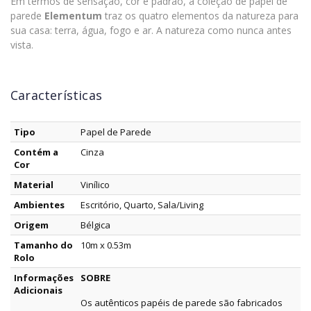
Em termos de sensação, cor e padrão, a coleção de papel de
parede
Elementum
traz os quatro elementos da natureza para
sua casa: terra, água, fogo e ar. A natureza como nunca antes
vista.
Características
Tipo
Papel de Parede
Contém a
Cinza
Cor
Material
Vinílico
Ambientes
Escritório, Quarto, Sala/Living
Origem
Bélgica
Tamanho do
10m x 0.53m
Rolo
Informações
SOBRE
Adicionais
Os autênticos papéis de parede são fabricados