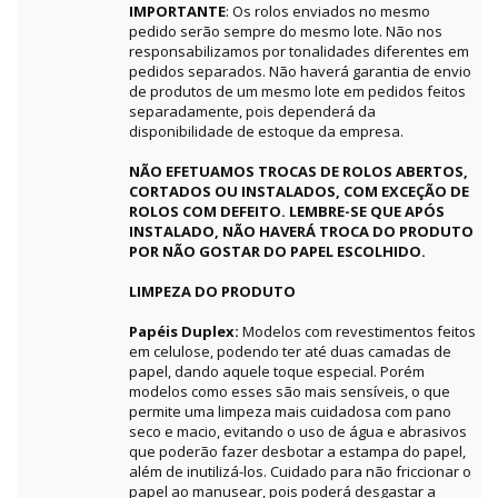
IMPORTANTE
: Os rolos enviados no mesmo
pedido serão sempre do mesmo lote. Não nos
responsabilizamos por tonalidades diferentes em
pedidos separados. Não haverá garantia de envio
de produtos de um mesmo lote em pedidos feitos
separadamente, pois dependerá da
disponibilidade de estoque da empresa.
NÃO EFETUAMOS TROCAS DE ROLOS ABERTOS,
CORTADOS OU INSTALADOS, COM EXCEÇÃO DE
ROLOS COM DEFEITO. LEMBRE-SE QUE APÓS
INSTALADO, NÃO HAVERÁ TROCA DO PRODUTO
POR NÃO GOSTAR DO PAPEL ESCOLHIDO.
LIMPEZA DO PRODUTO
Papéis Duplex:
Modelos com revestimentos feitos
em celulose, podendo ter até duas camadas de
papel, dando aquele toque especial. Porém
modelos como esses são mais sensíveis, o que
permite uma limpeza mais cuidadosa com pano
seco e macio, evitando o uso de água e abrasivos
que poderão fazer desbotar a estampa do papel,
além de inutilizá-los. Cuidado para não friccionar o
papel ao manusear, pois poderá desgastar a