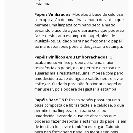
estampa.
Papéis Vinilizados:
Modelos à base de celulose
com aplicação de uma fina camada de vinil, o que
permite uma limpeza com pano seco e macio,
evitando o uso de água e abrasivos que poderão
fazer desbotar a estampa do papel, além de
inutilizá-los. Cuidado para não friccionar o papel
ao manusear, pois poderá desgastar a estampa.
Papéis Vinílicos e/ou Emborrachados:
O
acabamento vinílico proporciona uma maior
resistência ao papel, o que permite em caso de
sujeiras mais resistentes, uma limpeza com pano
umedecido a base de água e sabão neutro, evite
esfregar. Cuidado para não friccionar o papel ao
manusear, pois poderá desgastar a estampa.
Papéis Base TNT:
Esses papéis possuem uma
base composta de fibras têxteis e celulose, o que
permite uma limpeza com pano seco ou
umedecido, evitando o uso de abrasivos que
poderão fazer desbotar a estampa do papel, além
de inutilizá-los, evite também esfregar. Cuidado
para não friccionar o papel ao manusear, pois