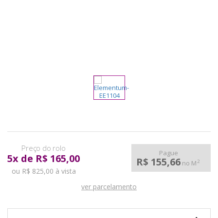
pela
Internet
Pague
5
x
de
R$ 165,00
R$ 155,66
2
no M
ou R$ 825,00 à vista
ver parcelamento