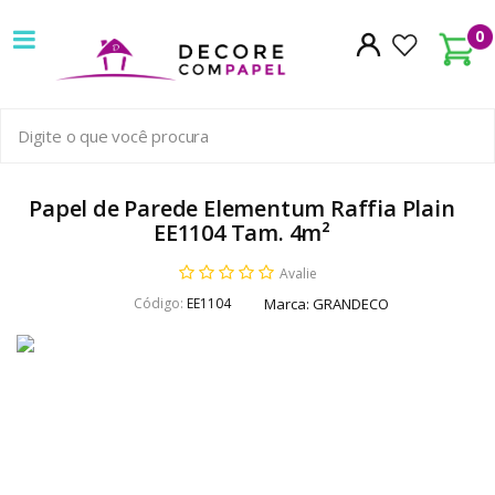
Decore
0
com
papel
é
pioneira
Papel de Parede Elementum Raffia Plain
EE1104 Tam. 4m²
em
Avalie
venda
Código:
EE1104
Marca:
GRANDECO
de
Papel
de
Parede