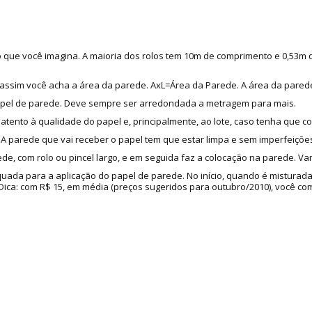
do que você imagina. A maioria dos rolos tem 10m de comprimento e 0,53m
as, assim você acha a área da parede. AxL=Área da Parede. A área da pared
apel de parede. Deve sempre ser arredondada a metragem para mais.
 atento à qualidade do papel e, principalmente, ao lote, caso tenha que c
 parede que vai receber o papel tem que estar limpa e sem imperfeições
de, com rolo ou pincel largo, e em seguida faz a colocação na parede. Va
quada para a aplicação do papel de parede. No início, quando é misturad
a: com R$ 15, em média (preços sugeridos para outubro/2010), você compr