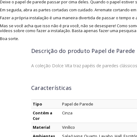
Deixe o papel de parede passar por cima deles. Quando o papel estiver s
Em seguida, abra as partes cortadas com cuidado. Arremate cortando em v
Fazer a própria instalação é uma maneira divertida de passar o tempo e
Mas se você acha que isso não é pra você, não se desespere! Como somo
vídeos sobre como fazer a instalação. Basta apenas fazer uma pesquisa
Boa sorte.
Descrição do produto
Papel de Parede 
A coleção Dolce Vita traz papéis de paredes clássic
Características
Tipo
Papel de Parede
Contém a
Cinza
Cor
Material
Vinílico
Ambientes
Sala/Living, Quarto, Lavabo, Hall, Escritó