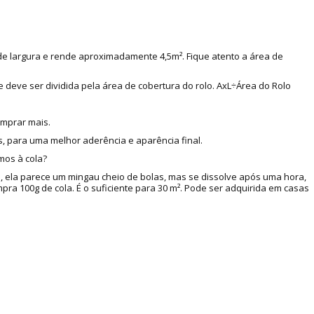
 de largura e rende aproximadamente 4,5m². Fique atento a área de
e deve ser dividida pela área de cobertura do rolo. AxL÷Área do Rolo
omprar mais.
, para uma melhor aderência e aparência final.
mos à cola?
a, ela parece um mingau cheio de bolas, mas se dissolve após uma hora,
a 100g de cola. É o suficiente para 30 m². Pode ser adquirida em casas