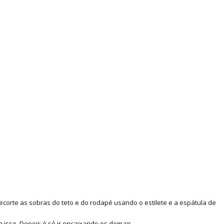
corte as sobras do teto e do rodapé usando o estilete e a espátula de
 isso. Depois é só ir encaixando os demais.