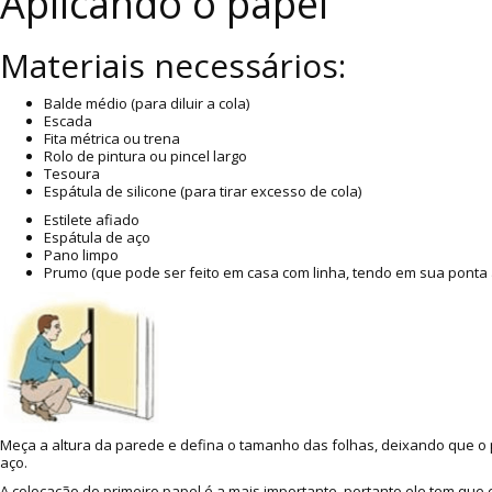
Aplicando o papel
Materiais necessários:
Balde médio (para diluir a cola)
Escada
Fita métrica ou trena
Rolo de pintura ou pincel largo
Tesoura
Espátula de silicone (para tirar excesso de cola)
Estilete afiado
Espátula de aço
Pano limpo
Prumo (que pode ser feito em casa com linha, tendo em sua ponta 
Meça a altura da parede e defina o tamanho das folhas, deixando que o p
aço.
A colocação do primeiro papel é a mais importante, portanto ele tem que