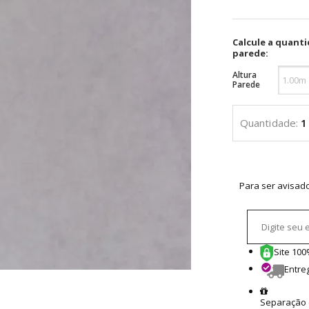
Calcule a quant
parede:
Altura
Parede
Para ser avisad
Site 10
Entre
Separação 