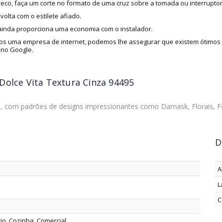
eco, faça um corte no formato de uma cruz sobre a tomada ou interruptor
olta com o estilete afiado.
 ainda proporciona uma economia com o instalador.
s uma empresa de internet, podemos lhe assegurar que existem ótimos i
 no Google.
Dolce Vita Textura Cinza 94495
os, com padrões de designs impressionantes como Damask, Florais, F
D
A
L
C
rio, Cozinha, Comercial