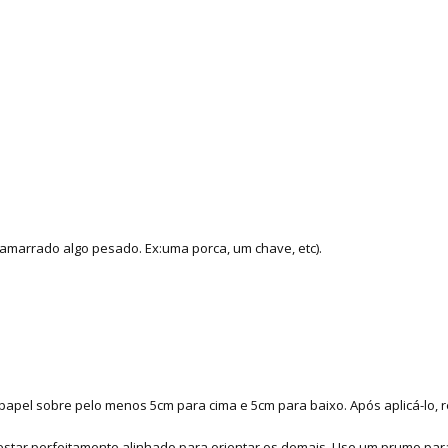
amarrado algo pesado. Ex:uma porca, um chave, etc).
apel sobre pelo menos 5cm para cima e 5cm para baixo. Após aplicá-lo, re
 estar perfeitamente alinhado para orientar os demais. Use um prumo para