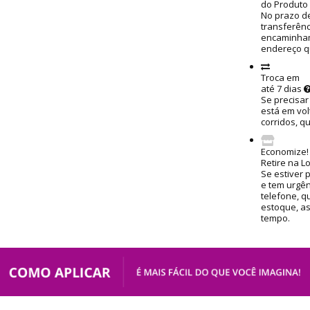
do Produto
No prazo de
transferênc
encaminham
endereço q
Troca em
até 7 dias
Se precisar
está em vol
corridos, q
Economize!
Retire na L
Se estiver 
e tem urgênc
telefone, q
estoque, a
tempo.