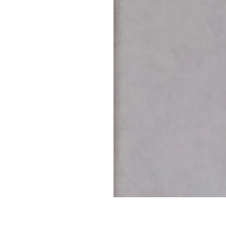
Parede
pela
Internet