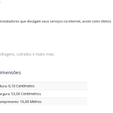
.
nstaladores que divulgam seus serviços na internet, assim como ótimos
olhagens, Listrados e muito mais.
imensões
0,10
Centímetro
ltura:
53,00
Centímetro
argura:
s
10,00
Metro
omprimento:
s