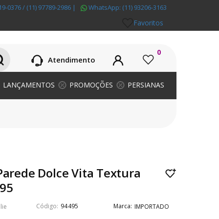
19-0376 / (11) 97789-2986
|
WhatsApp:
(11) 93206-3163
Favoritos
0
Atendimento
LANÇAMENTOS
PROMOÇÕES
PERSIANAS
Parede Dolce Vita Textura
495
94495
lie
IMPORTADO