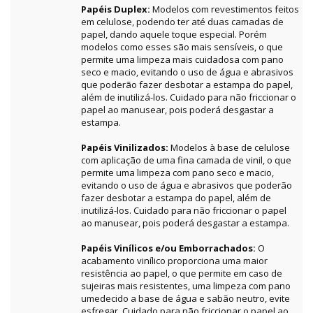
Papéis Duplex:
Modelos com revestimentos feitos
em celulose, podendo ter até duas camadas de
papel, dando aquele toque especial. Porém
modelos como esses são mais sensíveis, o que
permite uma limpeza mais cuidadosa com pano
seco e macio, evitando o uso de água e abrasivos
que poderão fazer desbotar a estampa do papel,
além de inutilizá-los. Cuidado para não friccionar o
papel ao manusear, pois poderá desgastar a
estampa.
Papéis Vinilizados:
Modelos à base de celulose
com aplicação de uma fina camada de vinil, o que
permite uma limpeza com pano seco e macio,
evitando o uso de água e abrasivos que poderão
fazer desbotar a estampa do papel, além de
inutilizá-los. Cuidado para não friccionar o papel
ao manusear, pois poderá desgastar a estampa.
Papéis Vinílicos e/ou Emborrachados:
O
acabamento vinílico proporciona uma maior
resistência ao papel, o que permite em caso de
sujeiras mais resistentes, uma limpeza com pano
umedecido a base de água e sabão neutro, evite
esfregar. Cuidado para não friccionar o papel ao