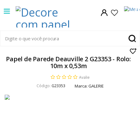
Decore
0
com
papel
é
pioneira
Papel de Parede Deauville 2 G23353 - Rolo:
10m x 0,53m
em
Avalie
venda
Código:
G23353
Marca:
GALERIE
de
Papel
de
Parede