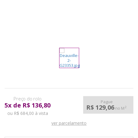
pela
Internet
Pague
5
x
de
R$ 136,80
R$ 129,06
2
no M
ou R$ 684,00 à vista
ver parcelamento