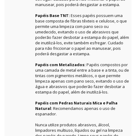
manusear, pois poderá desgastar a estampa.
Papéis Base TNT:
Esses papéis possuem uma
base composta de fibras têxteis e celulose, o que
permite uma limpeza com pano seco ou
umedecido, evitando o uso de abrasivos que
poderão fazer desbotar a estampa do papel, além
de inutilizá-los, evite também esfregar. Cuidado
para não friccionar o papel ao manusear, pois
poderá desgastar a estampa.
Papéis com Metalizados:
Papéis compostos por
uma camada de metal entre a base e a tinta, ou de
tintas com pigmentos metálicos, o que permite
limpeza apenas com pano seco, evitando o uso de
água e abrasivos que poderão fazer desbotar a
estampa do papel, além de inutilizá-los.
Papéis com Pedras Naturais Mica e Palha
Natural:
Recomendamos apenas o uso de
espanador.
Nunca utilize produtos abrasivos, álcool,
limpadores multiuso, líquidos ou gel na limpeza
dos papéis de parede. Limpe seus papéis de