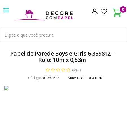
Decore
0
com
papel
é
pioneira
Papel de Parede Boys e Girls 6 359812 -
Rolo: 10m x 0,53m
em
Avalie
venda
Código:
BG 359812
Marca:
AS CREATION
de
Papel
de
Parede