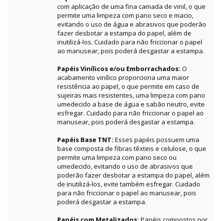
com aplicação de uma fina camada de vinil, o que
permite uma limpeza com pano seco e macio,
evitando o uso de água e abrasivos que poderão
fazer desbotar a estampa do papel, além de
inutilizá-los. Cuidado para não friccionar o papel
ao manusear, pois poderá desgastar a estampa.
Papéis Vinílicos e/ou Emborrachados:
O
acabamento vinílico proporciona uma maior
resistência ao papel, o que permite em caso de
sujeiras mais resistentes, uma limpeza com pano
umedecido a base de água e sabão neutro, evite
esfregar. Cuidado para não friccionar o papel ao
manusear, pois poderá desgastar a estampa.
Papéis Base TNT:
Esses papéis possuem uma
base composta de fibras têxteis e celulose, o que
permite uma limpeza com pano seco ou
umedecido, evitando o uso de abrasivos que
poderão fazer desbotar a estampa do papel, além
de inutilizá-los, evite também esfregar. Cuidado
para não friccionar o papel ao manusear, pois
poderá desgastar a estampa.
Papéis com Metalizados:
Papéis compostos por