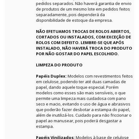
pedidos separados. Não haverá garantia de envio
de produtos de um mesmo lote em pedidos feitos
separadamente, pois dependerá da
disponibilidade de estoque da empresa.
NÃO EFETUAMOS TROCAS DE ROLOS ABERTOS,
CORTADOS OU INSTALADOS, COM EXCEÇÃO DE
ROLOS COM DEFEITO. LEMBRE-SE QUE APÓS
INSTALADO, NÃO HAVERÁ TROCA DO PRODUTO
POR NÃO GOSTAR DO PAPEL ESCOLHIDO.
LIMPEZA DO PRODUTO
Papéis Duplex:
Modelos com revestimentos feitos
em celulose, podendo ter até duas camadas de
papel, dando aquele toque especial. Porém
modelos como esses são mais sensíveis, o que
permite uma limpeza mais cuidadosa com pano
seco e macio, evitando o uso de água e abrasivos
que poderão fazer desbotar a estampa do papel,
além de inutilizá-los. Cuidado para não friccionar o
papel ao manusear, pois poderá desgastar a
estampa.
Papéis Vinilizados:
Modelos à base de celulose