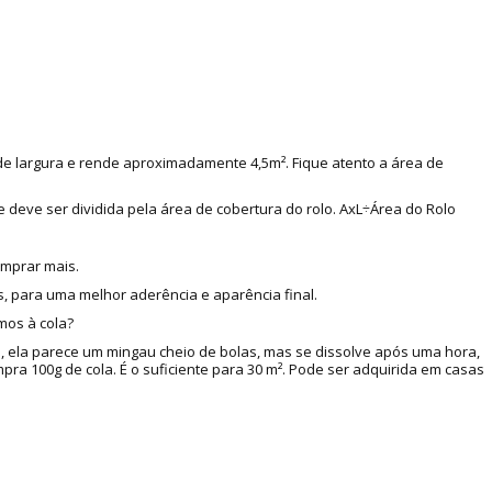
 de largura e rende aproximadamente 4,5m². Fique atento a área de
e deve ser dividida pela área de cobertura do rolo. AxL÷Área do Rolo
omprar mais.
, para uma melhor aderência e aparência final.
mos à cola?
a, ela parece um mingau cheio de bolas, mas se dissolve após uma hora,
a 100g de cola. É o suficiente para 30 m². Pode ser adquirida em casas