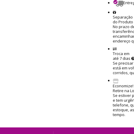
Entre
Separação 
do Produto
No prazo de
transferênc
encaminham
endereço q
Troca em
até 7 dias
Se precisar
está em vol
corridos, q
Economize!
Retire na L
Se estiver 
e tem urgênc
telefone, q
estoque, a
tempo.