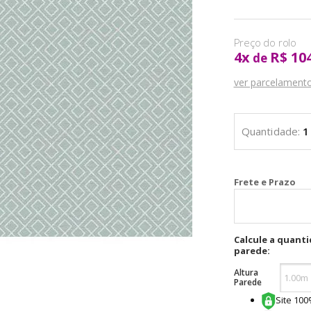
4
x
R$ 10
de
ver parcelament
Cal
Calcule a quant
parede:
Altura
Parede
Site 10