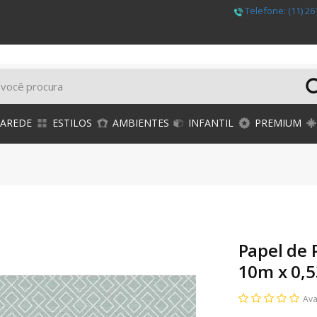
Telefone:
(11) 26
PAREDE
ESTILOS
AMBIENTES
INFANTIL
PREMIUM
Papel de 
10m x 0,
Ava