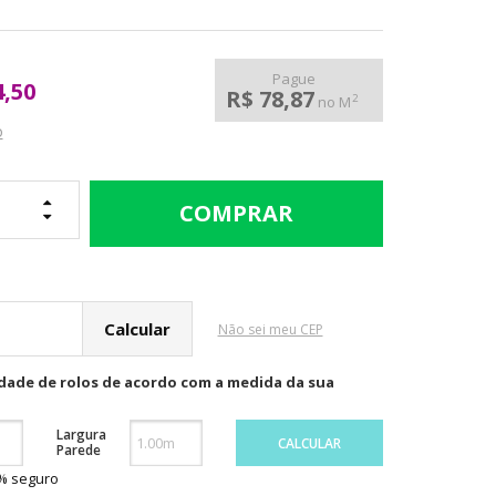
Pague
4,50
R$ 78,87
2
no M
o
cular o Frete
Não sei meu CEP
idade de rolos de acordo com a medida da sua
Largura
CALCULAR
Parede
0% seguro