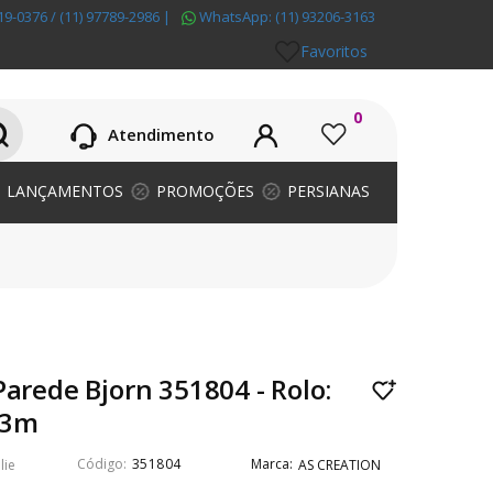
19-0376 / (11) 97789-2986
|
WhatsApp:
(11) 93206-3163
Favoritos
0
Atendimento
LANÇAMENTOS
PROMOÇÕES
PERSIANAS
Parede Bjorn 351804 - Rolo:
53m
351804
lie
AS CREATION