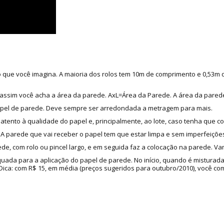
do que você imagina. A maioria dos rolos tem 10m de comprimento e 0,53m
as, assim você acha a área da parede. AxL=Área da Parede. A área da pared
apel de parede. Deve sempre ser arredondada a metragem para mais.
 atento à qualidade do papel e, principalmente, ao lote, caso tenha que c
 parede que vai receber o papel tem que estar limpa e sem imperfeições
de, com rolo ou pincel largo, e em seguida faz a colocação na parede. Va
quada para a aplicação do papel de parede. No início, quando é misturad
a: com R$ 15, em média (preços sugeridos para outubro/2010), você compr