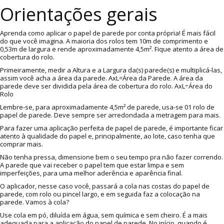
Orientações gerais
Aprenda como aplicar o papel de parede por conta própria! É mais fácil
do que você imagina. A maioria dos rolos tem 10m de comprimento e
0,53m de largura e rende aproximadamente 4,5m². Fique atento a área de
cobertura do rolo.
Primeiramente, medir a Altura e a Largura da(s) parede(s) e multiplicá-las,
assim você acha a área da parede. AxL=Área da Parede. A área da
parede deve ser dividida pela área de cobertura do rolo. AxL÷Área do
Rolo
Lembre-se, para aproximadamente 4,5m² de parede, usa-se 01 rolo de
papel de parede. Deve sempre ser arredondada a metragem para mais.
Para fazer uma aplicação perfeita de papel de parede, é importante ficar
atento à qualidade do papel e, principalmente, ao lote, caso tenha que
comprar mais.
Não tenha pressa, dimensione bem o seu tempo pra não fazer correndo.
A parede que vai receber o papel tem que estar limpa e sem
imperfeições, para uma melhor aderência e aparência final.
O aplicador, nesse caso você, passará a cola nas costas do papel de
parede, com rolo ou pincel largo, e em seguida faz a colocação na
parede. Vamos à cola?
Use cola em pó, diluída em água, sem química e sem cheiro. É a mais
adequada para a aplicação do papel de parede. No início, quando é