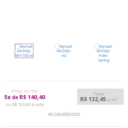
pela
Internet
Pague
5
x
R$ 140,40
de
R$ 132,45
2
no M
ou R$ 702,00 à vista
ver parcelamento