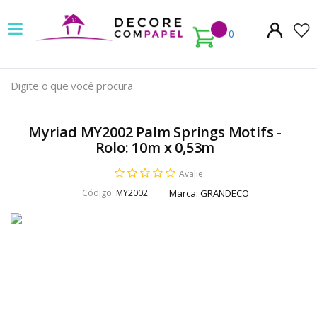
Decore
com
0
papel
é
pioneira
Myriad MY2002 Palm Springs Motifs -
em
Rolo: 10m x 0,53m
venda
Avalie
Código:
MY2002
Marca:
GRANDECO
de
Papel
de
Parede