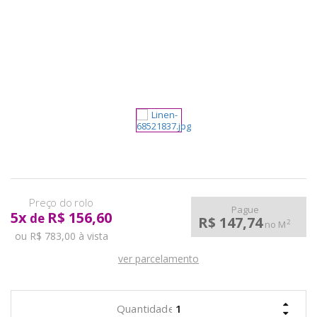
pela
Internet
Pague
5
x
R$ 156,60
de
R$ 147,74
2
no M
ou R$ 783,00 à vista
ver parcelamento