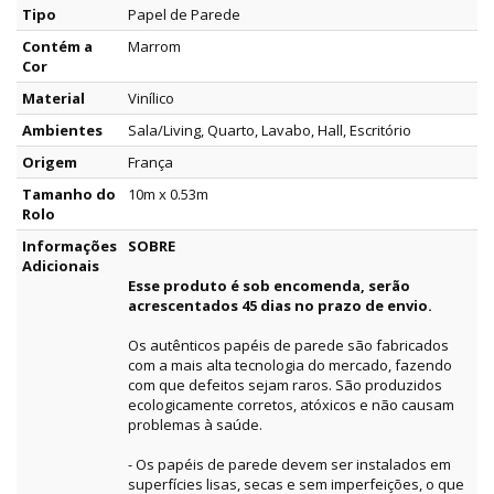
Tipo
Papel de Parede
Contém a
Marrom
Cor
Material
Vinílico
Ambientes
Sala/Living, Quarto, Lavabo, Hall, Escritório
Origem
França
Tamanho do
10m x 0.53m
Rolo
Informações
SOBRE
Adicionais
Esse produto é sob encomenda, serão
acrescentados 45 dias no prazo de envio.
Os autênticos papéis de parede são fabricados
com a mais alta tecnologia do mercado, fazendo
com que defeitos sejam raros. São produzidos
ecologicamente corretos, atóxicos e não causam
problemas à saúde.
- Os papéis de parede devem ser instalados em
superfícies lisas, secas e sem imperfeições, o que