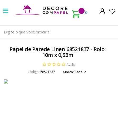
Decore
com
0
papel
é
pioneira
Papel de Parede Linen 68521837 - Rolo:
em
10m x 0,53m
venda
Avalie
Código:
68521837
Marca:
Caselio
de
Papel
de
Parede