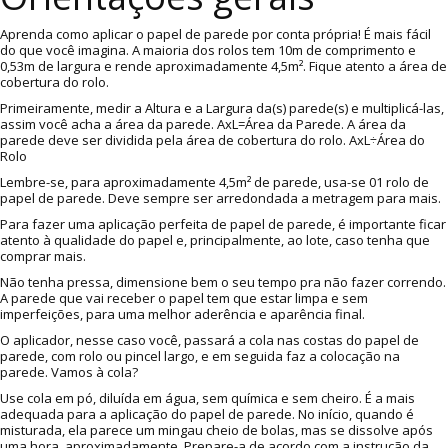
Aprenda como aplicar o papel de parede por conta própria! É mais fácil
do que você imagina. A maioria dos rolos tem 10m de comprimento e
0,53m de largura e rende aproximadamente 4,5m². Fique atento a área de
cobertura do rolo.
Primeiramente, medir a Altura e a Largura da(s) parede(s) e multiplicá-las,
assim você acha a área da parede. AxL=Área da Parede. A área da
parede deve ser dividida pela área de cobertura do rolo. AxL÷Área do
Rolo
Lembre-se, para aproximadamente 4,5m² de parede, usa-se 01 rolo de
papel de parede. Deve sempre ser arredondada a metragem para mais.
Para fazer uma aplicação perfeita de papel de parede, é importante ficar
atento à qualidade do papel e, principalmente, ao lote, caso tenha que
comprar mais.
Não tenha pressa, dimensione bem o seu tempo pra não fazer correndo.
A parede que vai receber o papel tem que estar limpa e sem
imperfeições, para uma melhor aderência e aparência final.
O aplicador, nesse caso você, passará a cola nas costas do papel de
parede, com rolo ou pincel largo, e em seguida faz a colocação na
parede. Vamos à cola?
Use cola em pó, diluída em água, sem química e sem cheiro. É a mais
adequada para a aplicação do papel de parede. No início, quando é
misturada, ela parece um mingau cheio de bolas, mas se dissolve após
uma hora, aproximadamente. Prepare-a de acordo com a instrução da