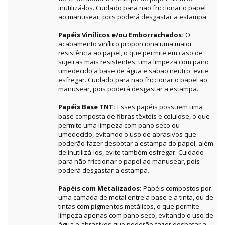
inutilizá-los. Cuidado para não friccionar o papel
ao manusear, pois poderá desgastar a estampa.
Papéis Vinílicos e/ou Emborrachados:
O
acabamento vinílico proporciona uma maior
resistência ao papel, o que permite em caso de
sujeiras mais resistentes, uma limpeza com pano
umedecido a base de água e sabão neutro, evite
esfregar. Cuidado para não friccionar o papel ao
manusear, pois poderá desgastar a estampa.
Papéis Base TNT:
Esses papéis possuem uma
base composta de fibras têxteis e celulose, o que
permite uma limpeza com pano seco ou
umedecido, evitando o uso de abrasivos que
poderão fazer desbotar a estampa do papel, além
de inutilizá-los, evite também esfregar. Cuidado
para não friccionar o papel ao manusear, pois
poderá desgastar a estampa.
Papéis com Metalizados:
Papéis compostos por
uma camada de metal entre a base e a tinta, ou de
tintas com pigmentos metálicos, o que permite
limpeza apenas com pano seco, evitando o uso de
água e abrasivos que poderão fazer desbotar a