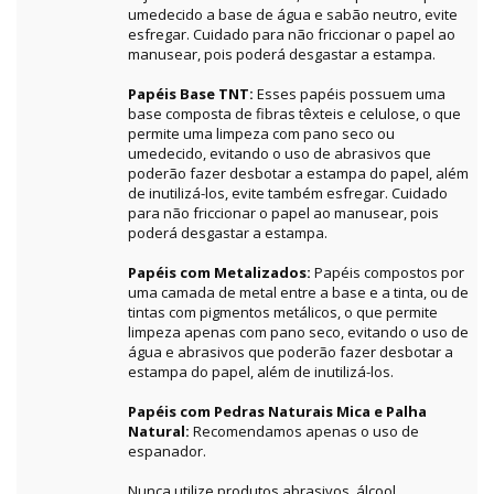
umedecido a base de água e sabão neutro, evite
esfregar. Cuidado para não friccionar o papel ao
manusear, pois poderá desgastar a estampa.
Papéis Base TNT:
Esses papéis possuem uma
base composta de fibras têxteis e celulose, o que
permite uma limpeza com pano seco ou
umedecido, evitando o uso de abrasivos que
poderão fazer desbotar a estampa do papel, além
de inutilizá-los, evite também esfregar. Cuidado
para não friccionar o papel ao manusear, pois
poderá desgastar a estampa.
Papéis com Metalizados:
Papéis compostos por
uma camada de metal entre a base e a tinta, ou de
tintas com pigmentos metálicos, o que permite
limpeza apenas com pano seco, evitando o uso de
água e abrasivos que poderão fazer desbotar a
estampa do papel, além de inutilizá-los.
Papéis com Pedras Naturais Mica e Palha
Natural:
Recomendamos apenas o uso de
espanador.
Nunca utilize produtos abrasivos, álcool,