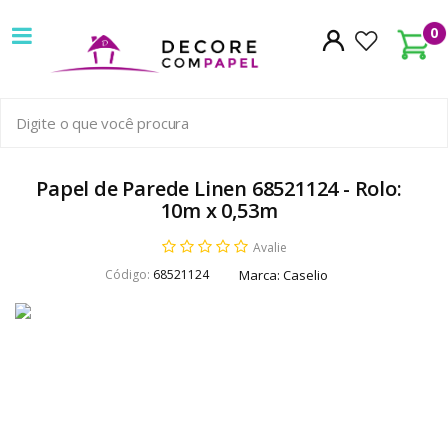
Decore
0
com
papel
é
pioneira
Papel de Parede Linen 68521124 - Rolo:
10m x 0,53m
em
Avalie
venda
Código:
68521124
Marca:
Caselio
de
Papel
de
Parede