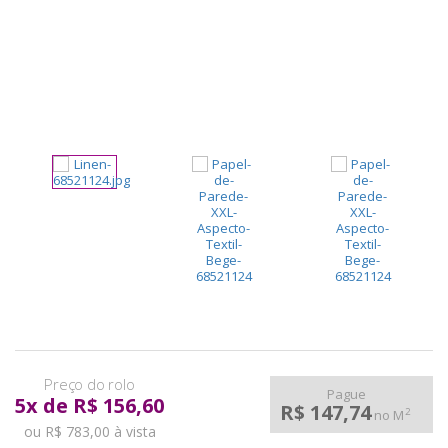
pela
Internet
Pague
5
x
de
R$ 156,60
R$ 147,74
2
no M
ou R$ 783,00 à vista