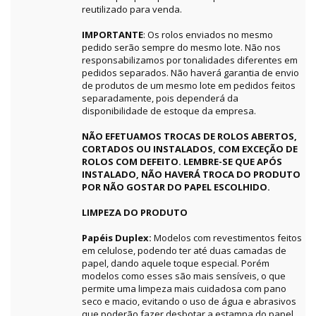
reutilizado para venda.
IMPORTANTE
: Os rolos enviados no mesmo
pedido serão sempre do mesmo lote. Não nos
responsabilizamos por tonalidades diferentes em
pedidos separados. Não haverá garantia de envio
de produtos de um mesmo lote em pedidos feitos
separadamente, pois dependerá da
disponibilidade de estoque da empresa.
NÃO EFETUAMOS TROCAS DE ROLOS ABERTOS,
CORTADOS OU INSTALADOS, COM EXCEÇÃO DE
ROLOS COM DEFEITO. LEMBRE-SE QUE APÓS
INSTALADO, NÃO HAVERÁ TROCA DO PRODUTO
POR NÃO GOSTAR DO PAPEL ESCOLHIDO.
LIMPEZA DO PRODUTO
Papéis Duplex:
Modelos com revestimentos feitos
em celulose, podendo ter até duas camadas de
papel, dando aquele toque especial. Porém
modelos como esses são mais sensíveis, o que
permite uma limpeza mais cuidadosa com pano
seco e macio, evitando o uso de água e abrasivos
que poderão fazer desbotar a estampa do papel,