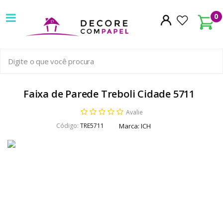
Decore
0
com
papel
é
pioneira
Faixa de Parede Treboli Cidade 5711
em
Avalie
Código:
TRE5711
Marca:
ICH
venda
de
Papel
de
Parede