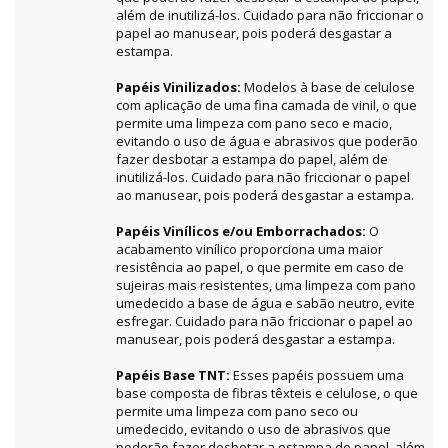
além de inutilizá-los. Cuidado para não friccionar o
papel ao manusear, pois poderá desgastar a
estampa.
Papéis Vinilizados:
Modelos à base de celulose
com aplicação de uma fina camada de vinil, o que
permite uma limpeza com pano seco e macio,
evitando o uso de água e abrasivos que poderão
fazer desbotar a estampa do papel, além de
inutilizá-los. Cuidado para não friccionar o papel
ao manusear, pois poderá desgastar a estampa.
Papéis Vinílicos e/ou Emborrachados:
O
acabamento vinílico proporciona uma maior
resistência ao papel, o que permite em caso de
sujeiras mais resistentes, uma limpeza com pano
umedecido a base de água e sabão neutro, evite
esfregar. Cuidado para não friccionar o papel ao
manusear, pois poderá desgastar a estampa.
Papéis Base TNT:
Esses papéis possuem uma
base composta de fibras têxteis e celulose, o que
permite uma limpeza com pano seco ou
umedecido, evitando o uso de abrasivos que
poderão fazer desbotar a estampa do papel, além