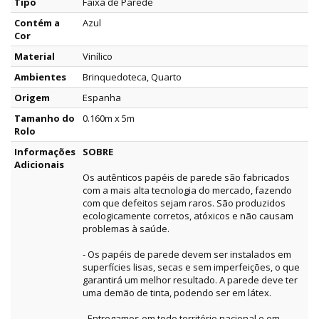
Tipo
Faixa de Parede
Contém a
Azul
Cor
Material
Vinílico
Ambientes
Brinquedoteca, Quarto
Origem
Espanha
Tamanho do
0.160m x 5m
Rolo
Informações
SOBRE
Adicionais
Os autênticos papéis de parede são fabricados
com a mais alta tecnologia do mercado, fazendo
com que defeitos sejam raros. São produzidos
ecologicamente corretos, atóxicos e não causam
problemas à saúde.
- Os papéis de parede devem ser instalados em
superfícies lisas, secas e sem imperfeições, o que
garantirá um melhor resultado. A parede deve ter
uma demão de tinta, podendo ser em látex.
- Entregamos em todo território nacional e em