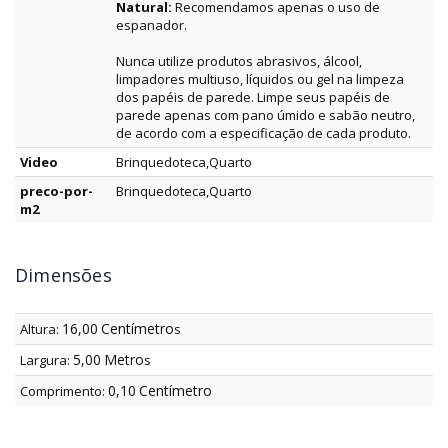
Natural:
Recomendamos apenas o uso de
espanador.
Nunca utilize produtos abrasivos, álcool,
limpadores multiuso, líquidos ou gel na limpeza
dos papéis de parede. Limpe seus papéis de
parede apenas com pano úmido e sabão neutro,
de acordo com a especificação de cada produto.
Video
Brinquedoteca,Quarto
preco-por-
Brinquedoteca,Quarto
m2
Dimensões
16,00
Centímetro
Altura:
s
5,00
Metro
Largura:
s
0,10
Centímetro
Comprimento: