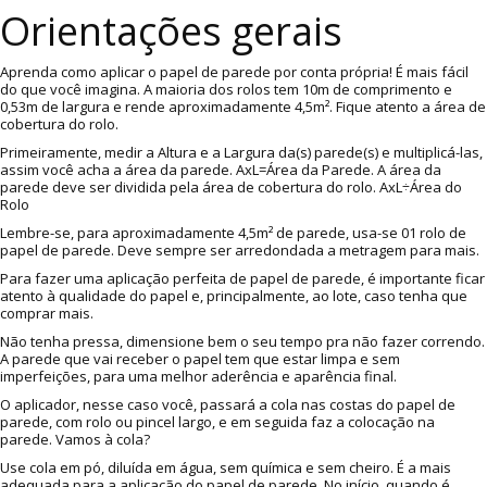
Orientações gerais
Aprenda como aplicar o papel de parede por conta própria! É mais fácil
do que você imagina. A maioria dos rolos tem 10m de comprimento e
0,53m de largura e rende aproximadamente 4,5m². Fique atento a área de
cobertura do rolo.
Primeiramente, medir a Altura e a Largura da(s) parede(s) e multiplicá-las,
assim você acha a área da parede. AxL=Área da Parede. A área da
parede deve ser dividida pela área de cobertura do rolo. AxL÷Área do
Rolo
Lembre-se, para aproximadamente 4,5m² de parede, usa-se 01 rolo de
papel de parede. Deve sempre ser arredondada a metragem para mais.
Para fazer uma aplicação perfeita de papel de parede, é importante ficar
atento à qualidade do papel e, principalmente, ao lote, caso tenha que
comprar mais.
Não tenha pressa, dimensione bem o seu tempo pra não fazer correndo.
A parede que vai receber o papel tem que estar limpa e sem
imperfeições, para uma melhor aderência e aparência final.
O aplicador, nesse caso você, passará a cola nas costas do papel de
parede, com rolo ou pincel largo, e em seguida faz a colocação na
parede. Vamos à cola?
Use cola em pó, diluída em água, sem química e sem cheiro. É a mais
adequada para a aplicação do papel de parede. No início, quando é