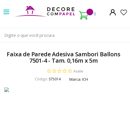
Decore
com
0
papel
é
pioneira
Faixa de Parede Adesiva Sambori Ballons
em
7501-4 - Tam. 0,16m x 5m
venda
Avalie
Código:
S75014
Marca:
ICH
de
Papel
de
Parede