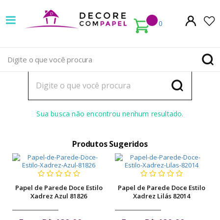
Decore
Ops, não encontramos resultados
com
0
para sua pesquisa
papel
Tente novamente no campo abaixo
é
pioneira
em
Sua busca não encontrou nenhum resultado.
venda
de
Produtos Sugeridos
Papel
de
Papel de Parede Doce Estilo
Papel de Parede Doce Estilo
Parede
Xadrez Azul 81826
Xadrez Lilás 82014