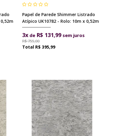
trado
Papel de Parede Shimmer Listrado
x 0,52m
Atípico UK10782 - Rolo: 10m x 0,52m
3x
R$ 131,99
de
sem juros
R$ 755,00
R$ 395,99