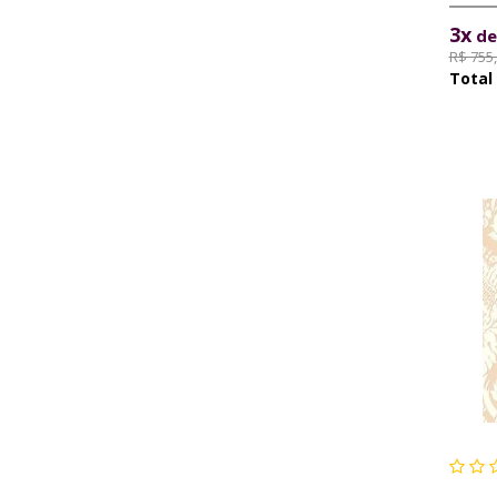
3x
d
R$ 755