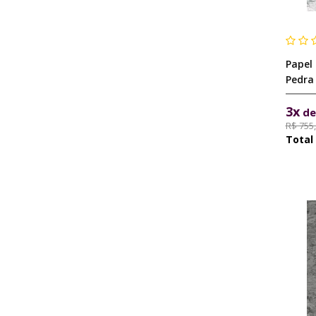
Papel
Pedra
3x
d
R$ 755