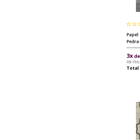
Papel
Pedra
3x
d
R$ 755