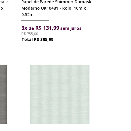
mask
Papel de Parede Shimmer Damask
 x
Moderno UK10481 - Rolo: 10m x
0,52m
3x
R$ 131,99
de
sem juros
R$ 755,00
R$ 395,99