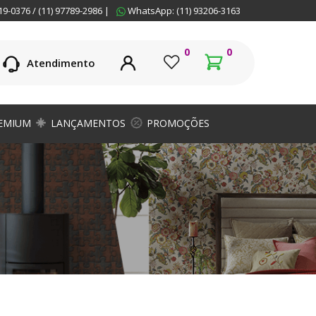
19-0376 / (11) 97789-2986 |
WhatsApp: (11) 93206-3163
0
0
Atendimento
EMIUM
LANÇAMENTOS
PROMOÇÕES