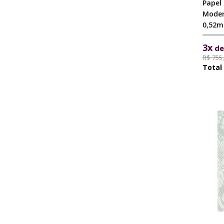
Papel
Moder
0,52m
3x
d
R$ 755