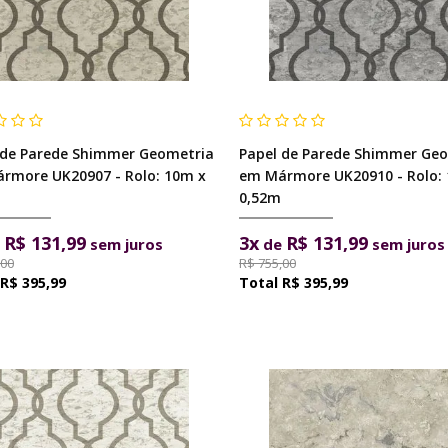
 de Parede Shimmer Geometria
Papel de Parede Shimmer Ge
rmore UK20907 - Rolo: 10m x
em Mármore UK20910 - Rolo:
0,52m
R$ 131,99
3x
R$ 131,99
e
sem juros
de
sem juros
,00
R$ 755,00
R$ 395,99
R$ 395,99