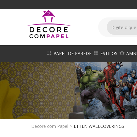
Decore
com
papel
é
pioneira
em
venda
papel
de
PAPEL DE PAREDE
ESTILOS
AMB
parede
Decore com Papel
ETTEN WALLCOVERINGS