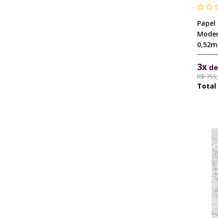
Papel
Moder
0,52m
3x
d
R$ 755