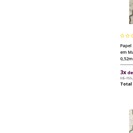
Papel
em Má
0,52m
3x
d
R$ 755