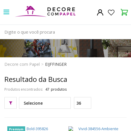
Decore
com
papel
é
pioneira
em
venda
papel
de
parede
Decore com Papel
EIJFFINGER
Resultado da Busca
Produtos encontrados:
47
Premium