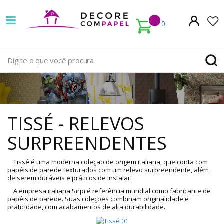
Decore
com
0
papel
é
pioneira
TISSÉ
em
-
TISSÉ - RELEVOS
venda
RELEVOS
SURPREENDENTES
de
SURPREENDENTES
Papel
Tissé é uma moderna coleção de origem italiana, que conta com
papéis de parede texturados com um relevo surpreendente, além
papéis
de serem duráveis e práticos de instalar.
de
de
A empresa italiana Sirpi é referência mundial como fabricante de
papéis de parede. Suas coleções combinam originalidade e
Parede
parede
praticidade, com acabamentos de alta durabilidade.