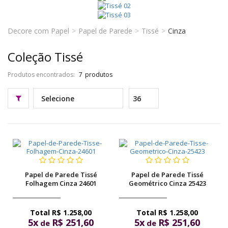
pela
texturados
Internet
com
Decore com Papel
Papel de Parede
Tissé
Cinza
um
relevo
Coleção Tissé
surpreendente
Produtos encontrados:
7
Papel de Parede Tissé
Papel de Parede Tissé
Folhagem Cinza 24601
Geométrico Cinza 25423
R$ 1.258,00
R$ 1.258,00
5x
R$ 251,60
5x
R$ 251,60
de
de