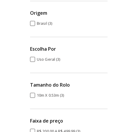
Lavabo (3)
Origem
Hall (3)
Brasil (3)
Comercial (3)
Escolha Por
Uso Geral (3)
Tamanho do Rolo
10m X 0.53m (3)
Faixa de preço
R$ 200,00 A R$ 499,99 (3)