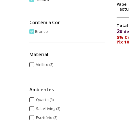
Papel 
Textu
Contém a Cor
2x
d
Branco
5% Cr
Pix 1
Material
Vinílico (3)
Ambientes
Quarto (3)
Sala/Living (3)
Escritório (3)
Cozinha (3)