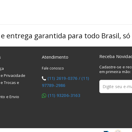
 e entrega garantida para todo Brasil, s
Receba Novida
s
Atendimento
Cadastre-se e re
ça
Fale conosco
em primeira mão:
 de Privacidade
(11) 2619-0376 / (11)
 de Trocas e
97789-2986
a
(11) 93206-3163
to e Envio