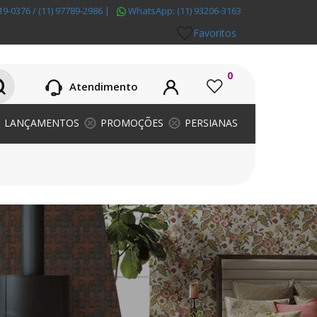
19-0376 / (11) 97789-2986
|
WhatsApp:
(11) 93206-3163
Favoritos
0
Atendimento
LANÇAMENTOS
PROMOÇÕES
PERSIANAS