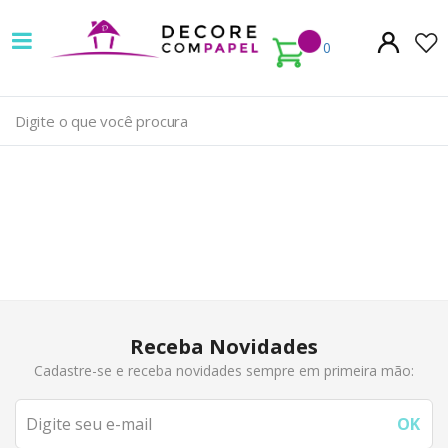
Decore
com
0
papel
é
pioneira
em
venda
de
Papel
Receba Novidades
de
Cadastre-se e receba novidades sempre em primeira mão:
Parede